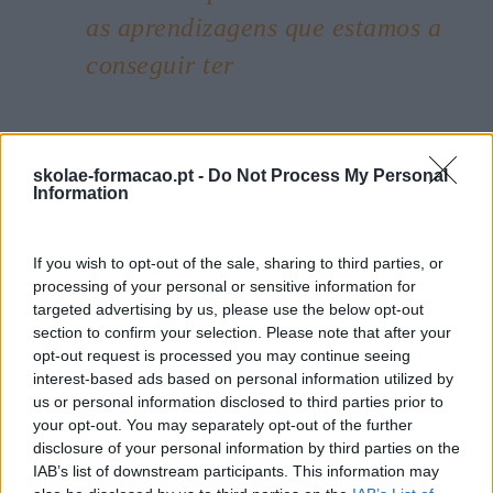
as aprendizagens que estamos a
conseguir ter
No final, a aplicando dia-a-dia este “método” é muito
skolae-formacao.pt -
Do Not Process My Personal
importante monitorizar as aprendizagens que estamos
Information
a conseguir ter. E, nesse sentido, ter feito um
assessment inicial e tendo um professor/formador de
idioma que nos possa guiar e avaliar ao longo do tempo
If you wish to opt-out of the sale, sharing to third parties, or
é uma enorme mais-valia e um elemento motivacional
processing of your personal or sensitive information for
para fazer a aplicação deste método de forma
targeted advertising by us, please use the below opt-out
constante e consistente.
section to confirm your selection. Please note that after your
opt-out request is processed you may continue seeing
interest-based ads based on personal information utilized by
us or personal information disclosed to third parties prior to
your opt-out. You may separately opt-out of the further
disclosure of your personal information by third parties on the
Seguinte
IAB’s list of downstream participants. This information may