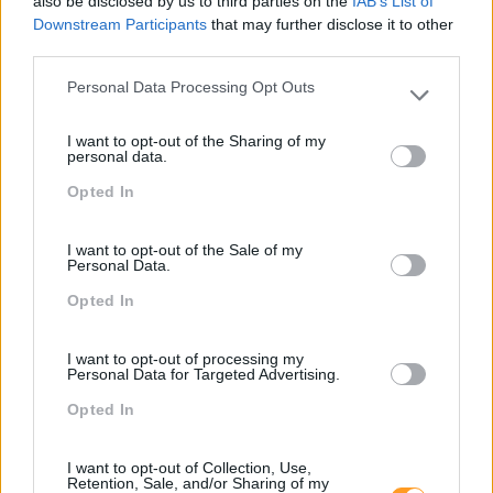
also be disclosed by us to third parties on the
IAB’s List of
EXPORH, O MAIOR
Downstream Participants
that may further disclose it to other
EVENTO DE RECURSOS
Anterior
third parties.
HUMANOS DE
ESPANHOL: O IDIOMA
PORTUGAL: INOVAÇÃO,
Personal Data Processing Opt Outs
QUE ABRE PORTAS PARA
TENDÊNCIAS E
Please note that this website/app uses one or more Google
O FUTURO
NETWORKING
services and may gather and store information including but
I want to opt-out of the Sharing of my
not limited to your visit or usage behaviour. You may click to
personal data.
grant or deny consent to Google and its third-party tags to
Opted In
use your data for below specified purposes in below Google
consent section.
Também Poderá Gostar
I want to opt-out of the Sale of my
Personal Data.
Opted In
I want to opt-out of processing my
Personal Data for Targeted Advertising.
Opted In
I want to opt-out of Collection, Use,
Retention, Sale, and/or Sharing of my