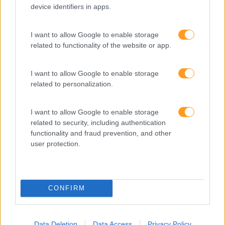
device identifiers in apps.
Categorias Blog
I want to allow Google to enable storage
Aprendizagem
related to functionality of the website or app.
Artigo De Opinião
I want to allow Google to enable storage
Atendimento E Relação Cliente
related to personalization.
Comunicação
I want to allow Google to enable storage
Cultura
related to security, including authentication
Desenvolvimento
functionality and fraud prevention, and other
user protection.
Desenvolvimento De Competências
Entrevista
Expo RH
CONFIRM
IA
Inglês
Data Deletion
Data Access
Privacy Policy