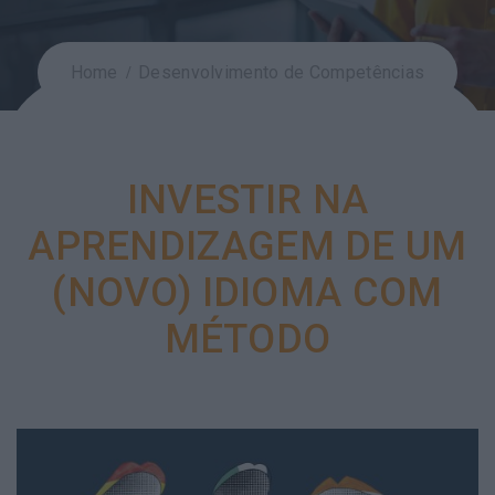
Home
Desenvolvimento de Competências
INVESTIR NA
APRENDIZAGEM DE UM
(NOVO) IDIOMA COM
MÉTODO