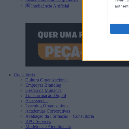
🆕 Inteligência Artificial
authenti
Consultoria
Cultura Organizacional
Employer Branding
Gestão da Mudança
Transformação Digital
Assessments
Learning Organizations
Academias Corporativas
Avaliação da Formação – Consultoria
BPO Services
Modelos de Atendimento