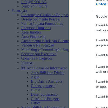
Life@SKOLAE
Opted 
Build your future
Formação
Liderança e Gestão de Equipas
Google 
Desenvolvimento Pessoal
Formação para Formadores
I want t
Recursos Humanos
web or d
Área Jurídica
Área Financeira
I want t
Atendimento e Relação Cliente
purpose
Vendas e Negociação
Marketing e Comunicação Empresarial
Secretariado Executivo
I want 
Compras e Logística
Idiomas
I want t
🆕 Tecnologias de Informação
web or d
Acessibilidade Digital
Agile
Big Data e Analytics
I want t
Cibersegurança
or app.
Cloud
Desenvolvimento
I want t
Gestão de Projetos
Office
Sustentabilidade Corporativa
I want t