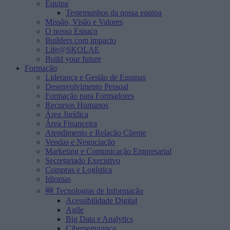
Equipa
Testemunhos da nossa equipa
Missão, Visão e Valores
O nosso Espaço
Builders com impacto
Life@SKOLAE
Build your future
Formação
Liderança e Gestão de Equipas
Desenvolvimento Pessoal
Formação para Formadores
Recursos Humanos
Área Jurídica
Área Financeira
Atendimento e Relação Cliente
Vendas e Negociação
Marketing e Comunicação Empresarial
Secretariado Executivo
Compras e Logística
Idiomas
🆕 Tecnologias de Informação
Acessibilidade Digital
Agile
Big Data e Analytics
Cibersegurança