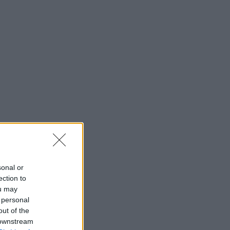
sonal or
ection to
ou may
 personal
out of the
 downstream