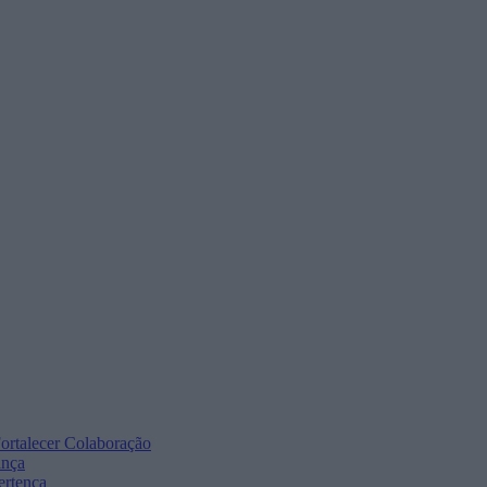
ortalecer Colaboração
ança
ertença