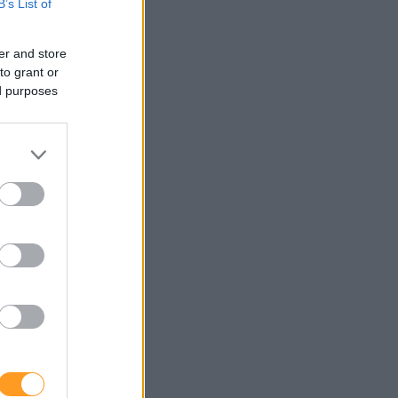
B’s List of
er and store
to grant or
ed purposes