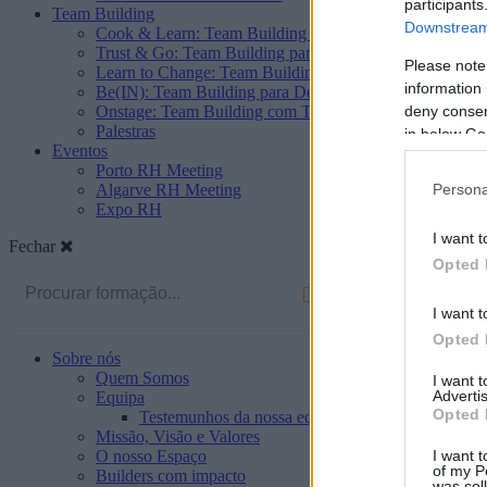
participants
Team Building
Downstream 
Cook & Learn: Team Building de Cozinha
Trust & Go: Team Building para Construir Confiança e F
Please note
Learn to Change: Team Building para a Abertura à Mud
information 
Be(IN): Team Building para Desenvolver o Sentido de P
deny consent
Onstage: Team Building com Teatro
Palestras
in below Go
Eventos
Porto RH Meeting
Algarve RH Meeting
Persona
Expo RH
I want t
Fechar
Opted 
I want t
Opted 
Sobre nós
Quem Somos
I want 
Advertis
Equipa
Opted 
Testemunhos da nossa equipa
Missão, Visão e Valores
I want t
O nosso Espaço
of my P
Builders com impacto
was col