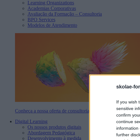
Learning Organizations
Academias Corporativas
Avaliação da Formação – Consultoria
BPO Services
Modelos de Atendimento
skolae-fo
If you wish 
sensitive in
Conheça a nossa oferta de consultoria
confirm you
Digital Learning
continue se
Os nossos produtos digitais
information 
Abordagem Pedagógica
further disc
Desenvolvimento à medida