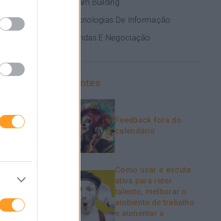
Team Building
hores
Tecnologias De Informação
Vendas E Negociação
isto é feito
uda o
Recentes
árias a
hamento
Feedback fora do
e a
calendário
idade.
m as
Como usar a escuta
ativa para reter
talento, melhorar o
ambiente de trabalho
s. Desde
e aumentar a
ndizagens