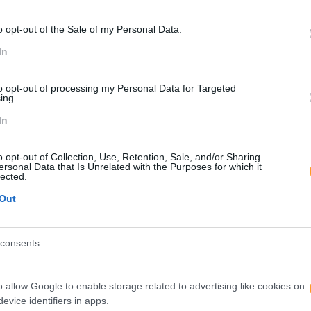
ão.
endizagem constante, são pessoas que conseguem obter mel
o opt-out of the Sale of my Personal Data.
In
nização necessita e a “vontade” do colaborador? Como é que 
to opt-out of processing my Personal Data for Targeted
ing.
cado à área na qual tem gosto e formação. Isto, por si só, aj
In
quando aplicadas, conseguem identificar as formações necess
o opt-out of Collection, Use, Retention, Sale, and/or Sharing
ho
, reuniões de equipa e reuniões individuais. Este acompan
ersonal Data that Is Unrelated with the Purposes for which it
lected.
s/ necessidades de formação, bem como o colaborador perceb
onseguir um resultado, no seu trabalho final, com maior qual
Out
ormação interna, as formações são escolhidas de acordo co
ostram vontade de participar.
consents
 desta afirmação?
o allow Google to enable storage related to advertising like cookies on
iva! Qualquer e todo o tipo de experiências são aprendizagen
evice identifiers in apps.
(aprender a andar, falar, comer, comunicar e todas as apre