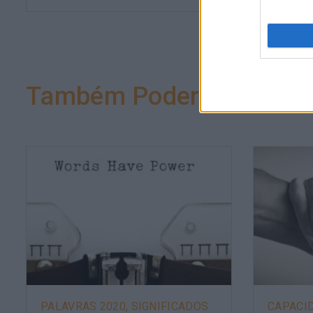
Também Poderá Gostar
PALAVRAS 2020, SIGNIFICADOS
CAPACI