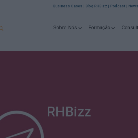
Business Cases
|
Blog RHBizz
|
Podcast
|
News
Sobre Nós
Formação
Consult
RHBizz