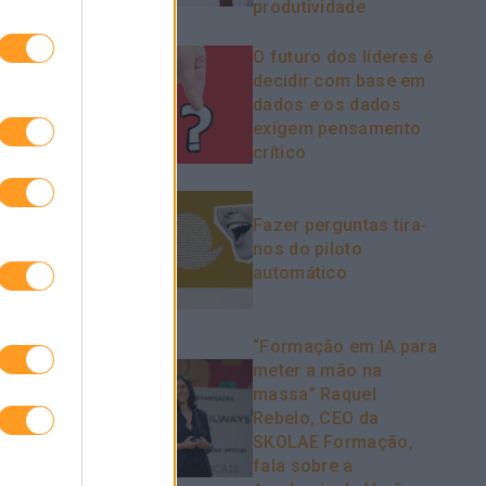
produtividade
o ser
O futuro dos líderes é
e-me ter
decidir com base em
tro e vai-me
dados e os dados
 pessoal,
exigem pensamento
crítico
Fazer perguntas tira-
nos do piloto
automático
“Formação em IA para
meter a mão na
massa” Raquel
Rebelo, CEO da
SKOLAE Formação,
fala sobre a