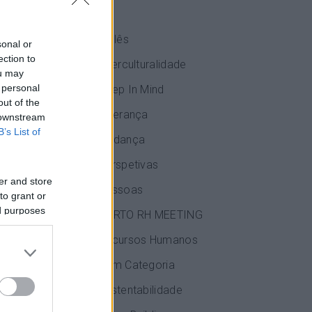
IA
Inglês
sonal or
ection to
Interculturalidade
ou may
 personal
Keep In Mind
out of the
Liderança
 downstream
B’s List of
Mudança
Perspetivas
er and store
Pessoas
to grant or
ed purposes
PORTO RH MEETING
Recursos Humanos
ss Partner do
Sem Categoria
Sustentabilidade