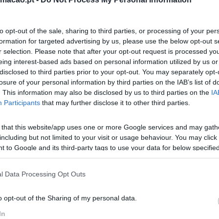
je o conhecimento é acessível a todos
tas e muitas coisas
.
to opt-out of the sale, sharing to third parties, or processing of your per
formation for targeted advertising by us, please use the below opt-out s
ner do Grupo Cães de Pedra.
r selection. Please note that after your opt-out request is processed y
eing interest-based ads based on personal information utilized by us or
prender?
disclosed to third parties prior to your opt-out. You may separately opt-
losure of your personal information by third parties on the IAB’s list of
 para se conseguir acompanhar a
. This information may also be disclosed by us to third parties on the
IA
s profissionais e a formação tem um
Participants
that may further disclose it to other third parties.
 com que as mesmas compreendam o quão
anização, mas também para elas próprias.
 that this website/app uses one or more Google services and may gath
veis para uma aprendizagem constante
including but not limited to your visit or usage behaviour. You may click 
unções que desempenham. É fazer
 to Google and its third-party tags to use your data for below specifi
ogle consent section.
traz benefícios, para uma evolução não
l Data Processing Opt Outs
Marta Soeiro, HR Busine
Grupo Cães de Pedra
 mais ouvir os colaboradores e colocar
 novas tarefas e obrigá-los assim a
o opt-out of the Sharing of my personal data.
entemente criar a necessidade no mesmo
In