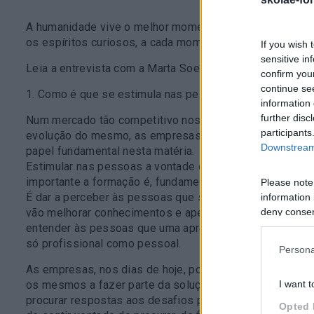
A humanidade vive o melhor momento para aprender e ho
os espíritos curiosos, a cada momento aprendemos mui
If you wish 
sensitive in
Leia a entrevista com a Marta Soeiro, HR Business Part
confirm you
continue se
1. Como é que se estimula nas pessoas a vontade de a
information 
further disc
Num mercado tão competitivo nos tempos que correm e,
participants
evolução do mesmo, as empresas necessitam de ter bon
Downstream 
papel fundamental nesta matéria.
Estimular nas pessoas a vontade de aprender é fazer
importante a formação é, fundamental não só para a org
Please note
É dar a perceber às pessoas que se estiverem disponí
information 
vão melhorar conhecimentos e aperfeiçoarem-se nas f
deny consent
in below Go
entender às pessoas que uma aprendizagem contínua só 
só profissional como pessoal.
Persona
As empresas, nos dias de hoje, podem e devem cada vez
os mesmos a fazer parte da solução, desafiando-os com
I want t
procurar respostas aos desafios propostos e consequ
Opted 