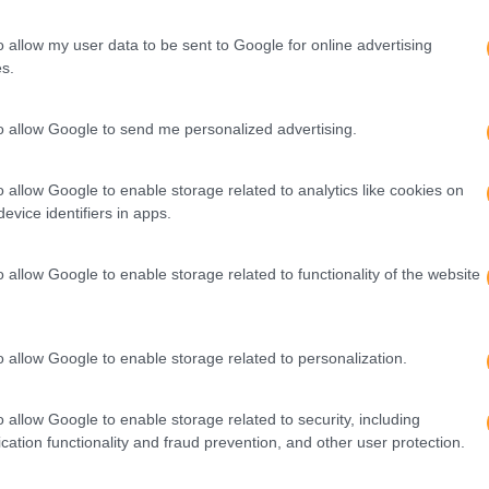
o allow my user data to be sent to Google for online advertising
O resultado destas experiências permitem-me evoluir enquant
s.
carar melhor qualquer situação mais complexa da vida, permit
uilíbrio, ajuda-me também a saber comunicar melhor com o ou
se, a experiência de aprender só traz benefícios quer a nível
to allow Google to send me personalized advertising.
z aqui
. Siga-nos também no
LinkedIn
.
o allow Google to enable storage related to analytics like cookies on
evice identifiers in apps.
ormação
o allow Google to enable storage related to functionality of the website
or
Seguinte
o allow Google to enable storage related to personalization.
–
CONSTRUIR UMA COMUNIDADE DE
E
APRENDIZAGEM: 7 NOTAS A RETER
o allow Google to enable storage related to security, including
E
cation functionality and fraud prevention, and other user protection.
?