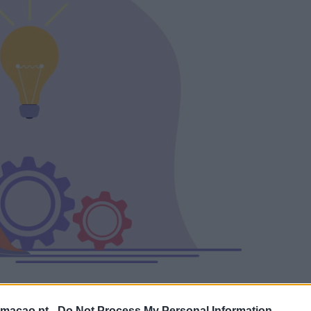
rmacao.pt -
Do Not Process My Personal Information