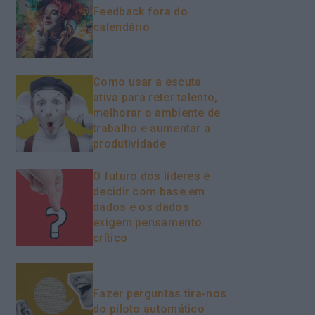
Feedback fora do
calendário
Como usar a escuta
ativa para reter talento,
melhorar o ambiente de
trabalho e aumentar a
produtividade
O futuro dos líderes é
decidir com base em
dados e os dados
exigem pensamento
crítico
Fazer perguntas tira-nos
do piloto automático