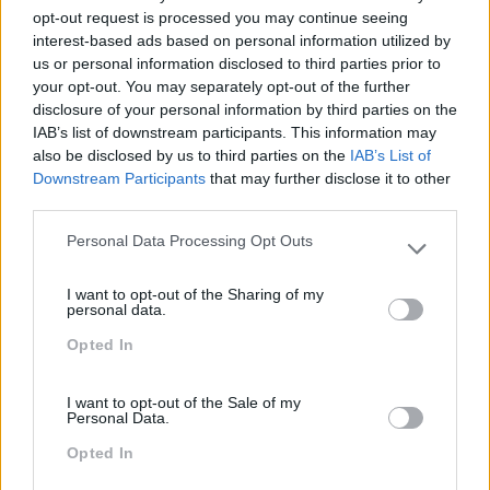
opt-out request is processed you may continue seeing
interest-based ads based on personal information utilized by
us or personal information disclosed to third parties prior to
your opt-out. You may separately opt-out of the further
disclosure of your personal information by third parties on the
IAB’s list of downstream participants. This information may
also be disclosed by us to third parties on the
IAB’s List of
Downstream Participants
that may further disclose it to other
third parties.
Personal Data Processing Opt Outs
Please note that this website/app uses one or more Google
PORQUÊ LIGAR OS SENTIDOS, AS EMOÇÕES E A
services and may gather and store information including but
I want to opt-out of the Sharing of my
TECNOLOGIA PARA POTENCIAR A APRENDIZAGEM?
not limited to your visit or usage behaviour. You may click to
personal data.
grant or deny consent to Google and its third-party tags to
por Raquel Rebelo, CEO da Abilways Portugal Que o
Opted In
use your data for below specified purposes in below Google
digital veio para ficar já ninguém tem dúvidas. Que a
consent section.
tecnologia está a mudar profundamente o nosso
I want to opt-out of the Sale of my
comportamento e as nossas expectativas enquanto
Personal Data.
pessoas, consumidores e…
Opted In