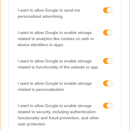
I want to allow Google to send me
personalized advertising.
I want to allow Google to enable storage
related to analytics like cookies on web or
A IMPORTÂNCIA DAS PERGUNTAS E DA ESCUTA NO
device identifiers in apps.
PROCESSO DE VENDA
Quando comecei a pensar em escrever este artigo e na
I want to allow Google to enable storage
importância das perguntas e respostas no processo da
related to functionality of the website or app.
venda, lembrei-me que muito antes de pensar sequer em
abraçar a área comercial já eu e todos…
I want to allow Google to enable storage
related to personalization.
LEIA MAIS
I want to allow Google to enable storage
related to security, including authentication
functionality and fraud prevention, and other
user protection.
1
2