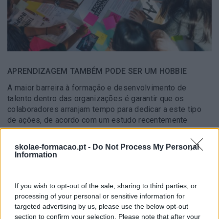
APRENDIZAGEM TAMBÉM PODE SER UM HOBBIE
A maior barreira à formação e desenvolvimento de
talento dentro das organizações é garantir que os
colaboradores arranjam tempo para dedicar a este tipo
de ações, de acordo com um estudo recentemente
publicado. Um artigo…
skolae-formacao.pt -
Do Not Process My Personal
Information
LEIA MAIS
If you wish to opt-out of the sale, sharing to third parties, or
processing of your personal or sensitive information for
targeted advertising by us, please use the below opt-out
section to confirm your selection. Please note that after your