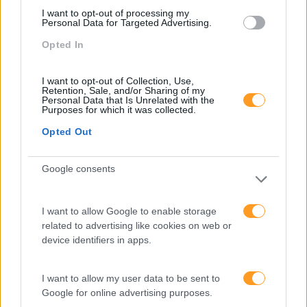
LEIA MAIS
I want to opt-out of processing my
Personal Data for Targeted Advertising.
Opted In
COMO ENVOLVER AS CHEFIAS NOS PROCESSOS DE
I want to opt-out of Collection, Use,
TRANSFERÊNCIA DE APRENDIZAGEM
Retention, Sale, and/or Sharing of my
Personal Data that Is Unrelated with the
por Rosário Carmona, Human Resources Manager da
Purposes for which it was collected.
GrandVision Portugal A primeira questão que nos surge,
Opted Out
quando temos que escrever sobre um tema em concreto,
é saber por onde começar… E partilhar um ponto de
vista…
Google consents
I want to allow Google to enable storage
LEIA MAIS
related to advertising like cookies on web or
device identifiers in apps.
I want to allow my user data to be sent to
Google for online advertising purposes.