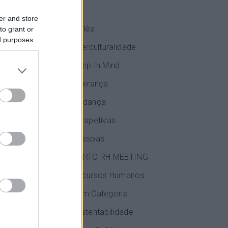
 promovam
IA
efinem o
er and store
Inglês
to grant or
ed purposes
Interculturalidade
 desenvolvem
Keep In Mind
Liderança
mo
 neles
Mudança
ipa e a
Perspetivas
Pessoas
PORTO RH MEETING
Recursos Humanos
Sem Categoria
Sustentabilidade