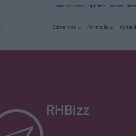
Business Cases
|
Blog RHBizz
|
Podcast
|
News
Sobre Nós
Formação
Consult
RHBizz