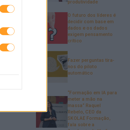
produtividade
O futuro dos líderes é
decidir com base em
dados e os dados
exigem pensamento
crítico
LTURAL
ADMINISTRAÇÃO PÚBLICA E A
SINGULARIDADE NO
DESENVOLVIMENTO DE
Fazer perguntas tira-
PESSOAS E EQUIPAS
nos do piloto
automático
“Formação em IA para
meter a mão na
massa” Raquel
Rebelo, CEO da
SKOLAE Formação,
fala sobre a