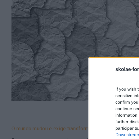
skolae-fo
If you wish 
sensitive in
confirm you
continue se
information 
further disc
participants
O mundo mudou e exige transformação na liderança – H
Downstream 