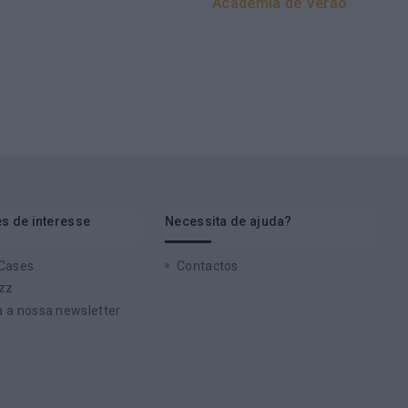
Academia de Verão
s de interesse
Necessita de ajuda?
 Cases
Contactos
zz
 a nossa newsletter