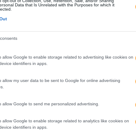
o opt-out of Collection, Use, Retention, Sale, and/or Sharing
ersonal Data that Is Unrelated with the Purposes for which it
lected.
Out
or
Seguinte
?
MINDFULNESS – O AQUI E AGORA, COMO
consents
NOS PODE AJUDAR?
o allow Google to enable storage related to advertising like cookies on
evice identifiers in apps.
o allow my user data to be sent to Google for online advertising
s.
to allow Google to send me personalized advertising.
o allow Google to enable storage related to analytics like cookies on
evice identifiers in apps.