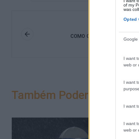
I want t
of my P
was col
Opted 
Anteri
COMO COMEÇAR BEM O ANO
Google 
I want t
web or d
I want t
purpose
Também Poderá Gostar
I want 
I want t
web or d