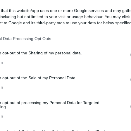
m que navegam num barco à deriva, são precisos líderes que
nda ao momento presente. Conheça as 7 características que d
 that this website/app uses one or more Google services and may gath
including but not limited to your visit or usage behaviour. You may click 
 to Google and its third-party tags to use your data for below specifi
uma delas
ogle consent section.
s necessitam para arriscar e serem ousados no trabalho que
dialoga com as pessoas.
Ousa ir ao encontro
l Data Processing Opt Outs
s decisões e forma de estar
rge e consequentemente estimula as equipas a fazer o mes
o opt-out of the Sharing of my personal data.
o,
promove a autoconfiança
nos colaboradores, porque confia
In
s e objetivos
também estão claros e definidos para toda a equ
, decidir e fazerem um caminho comum.
o opt-out of the Sale of my Personal Data.
In
to opt-out of processing my Personal Data for Targeted
ing.
zz aqui
. Siga-nos também no
LinkedIn
.
In
Colaboradores
Humanização
Líder Humano