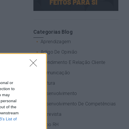
Categorias Blog
Aprendizagem
Artigo De Opinião
Atendimento E Relação Cliente
Comunicação
sonal or
Cultura
ection to
Desenvolvimento
ou may
 personal
Desenvolvimento De Competências
out of the
 downstream
Entrevista
B’s List of
Expo RH