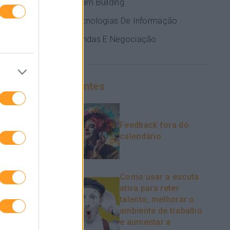
Team Building
Tecnologias De Informação
Vendas E Negociação
Recentes
Feedback fora do
calendário
Como usar a escuta
ativa para reter
talento, melhorar o
ambiente de trabalho
e aumentar a