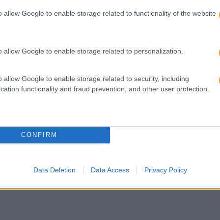
o allow Google to enable storage related to functionality of the website
o allow Google to enable storage related to personalization.
IVER OS VALORES DA
INTELIGÊNCIA INTERCU
o allow Google to enable storage related to security, including
cation functionality and fraud prevention, and other user protection.
ZAÇÃO EM TODAS AS
ES
CONFIRM
Data Deletion
Data Access
Privacy Policy