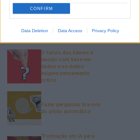
CONFIRM
Como usar a escuta
ativa para reter talento,
melhorar o ambiente de
Data Deletion
Data Access
Privacy Policy
trabalho e aumentar a
produtividade
O futuro dos líderes é
decidir com base em
dados e os dados
exigem pensamento
crítico
Fazer perguntas tira-nos
do piloto automático
“Formação em IA para