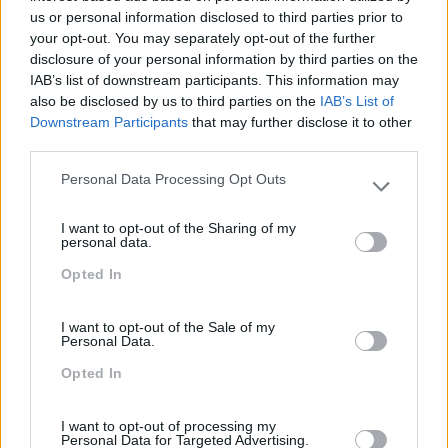
us or personal information disclosed to third parties prior to
your opt-out. You may separately opt-out of the further
disclosure of your personal information by third parties on the
IAB’s list of downstream participants. This information may
also be disclosed by us to third parties on the
IAB’s List of
Downstream Participants
that may further disclose it to other
third parties.
Personal Data Processing Opt Outs
Please note that this website/app uses one or more Google
services and may gather and store information including but
I want to opt-out of the Sharing of my
not limited to your visit or usage behaviour. You may click to
personal data.
Categorias Blog
grant or deny consent to Google and its third-party tags to
Opted In
use your data for below specified purposes in below Google
Aprendizagem
consent section.
Artigo De Opinião
I want to opt-out of the Sale of my
Personal Data.
Atendimento E Relação Cliente
Opted In
Comunicação
Cultura
I want to opt-out of processing my
Personal Data for Targeted Advertising.