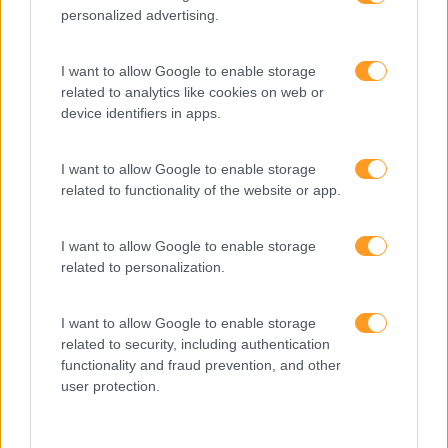
personalized advertising.
Recursos Humanos
Sem Categoria
I want to allow Google to enable storage
related to analytics like cookies on web or
Sustentabilidade
device identifiers in apps.
Team Building
I want to allow Google to enable storage
Tecnologias De Informação
related to functionality of the website or app.
Vendas E Negociação
I want to allow Google to enable storage
related to personalization.
Recentes
I want to allow Google to enable storage
related to security, including authentication
functionality and fraud prevention, and other
Feedback fora do
user protection.
calendário