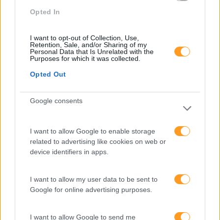
Desenvolvimento
Opted In
Desenvolvimento De Competências
I want to opt-out of Collection, Use,
Entrevista
Retention, Sale, and/or Sharing of my
Personal Data that Is Unrelated with the
Purposes for which it was collected.
Expo RH
Opted Out
IA
Inglês
Google consents
Interculturalidade
Keep In Mind
I want to allow Google to enable storage
related to advertising like cookies on web or
Liderança
device identifiers in apps.
Mudança
I want to allow my user data to be sent to
Perspetivas
Google for online advertising purposes.
Pessoas
I want to allow Google to send me
PORTO RH MEETING