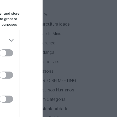
IA
er and store
Inglês
to grant or
Interculturalidade
ed purposes
Keep In Mind
Liderança
Mudança
Perspetivas
idade do
. O que, na
Pessoas
PORTO RH MEETING
s a
Recursos Humanos
sse Steven
Sem Categoria
Sustentabilidade
 os anos de