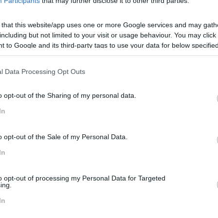
Participants
that may further disclose it to other third parties.
 that this website/app uses one or more Google services and may gath
including but not limited to your visit or usage behaviour. You may click 
 to Google and its third-party tags to use your data for below specifi
ogle consent section.
l Data Processing Opt Outs
o opt-out of the Sharing of my personal data.
A Holanda diz que sim
In
 parlamento da Holanda
no sentido de considerar a possibil
es, desde que, as funções que desempenham assim o permitam
alho.
o opt-out of the Sale of my Personal Data.
In
ujeita à aprovação do Senado holandês, obriga os empregadore
r em casa, desde que as suas funções o permitam.
to opt-out of processing my Personal Data for Targeted
e recebemos de sindicatos de empregados e empregadores”,
di
ing.
sse antes do verão.”
In
 holandeses e para muitos já era uma opção, a verdade é que