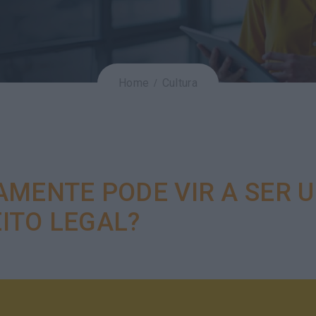
Home
Cultura
MENTE PODE VIR A SER 
EITO LEGAL?