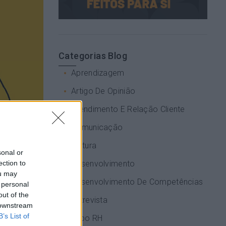
Categorias Blog
Aprendizagem
Artigo De Opinião
Atendimento E Relação Cliente
Comunicação
Cultura
sonal or
ection to
Desenvolvimento
ou may
Desenvolvimento De Competências
 personal
out of the
Entrevista
 downstream
B’s List of
Expo RH