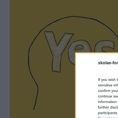
skolae-fo
If you wish 
sensitive in
confirm you
continue se
information 
further disc
participants