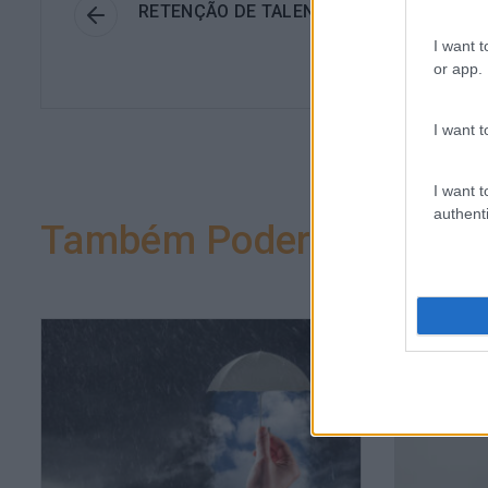
RETENÇÃO DE TALENTO – O OPERADOR N
LUGAR DO CONDUTO
I want t
or app.
I want t
I want t
authenti
Também Poderá Gostar