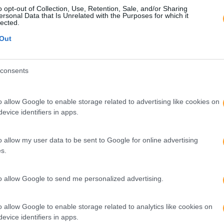
adicionais de trabalho. Hoje tudo está em aberto e é posto à 
o opt-out of Collection, Use, Retention, Sale, and/or Sharing
ersonal Data that Is Unrelated with the Purposes for which it
tas empresas já o estão a fazer e a elas juntam-se agora d
lected.
Out
ões, na captação de talento, obrigam também a uma agilidade e
as que cativem as pessoas. E, para muitos colaboradores, o tr
ecidir se querem ou não ser parte de uma empresa.
consents
utras, também tem o outro lado. Ouvimos em simultâneo a voz
ntificam com o trabalho remoto. Preferem a dinâmica experi
o allow Google to enable storage related to advertising like cookies on
ão entre colegas e facilita a construção de laços fortes com 
evice identifiers in apps.
fácil. Veja-se a posição assumida por Elon Musk, que recent
 ao trabalho presencial ou o melhor seria abandonarem a emp
o allow my user data to be sent to Google for online advertising
ma opção.
s.
z aqui
. Siga-nos também no
LinkedIn
.
to allow Google to send me personalized advertising.
o allow Google to enable storage related to analytics like cookies on
or
Seguinte
evice identifiers in apps.