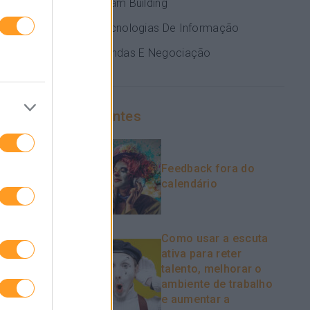
Team Building
discussão,
ecisões
Tecnologias De Informação
Vendas E Negociação
 até
abalho
Recentes
 de
enciada no
a cultura da
emente fez
Feedback fora do
resa. Na
calendário
Como usar a escuta
ativa para reter
talento, melhorar o
ambiente de trabalho
e aumentar a