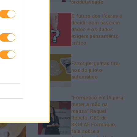
produtividade
O futuro dos líderes é
decidir com base em
dados e os dados
exigem pensamento
crítico
Fazer perguntas tira-
nos do piloto
automático
“Formação em IA para
meter a mão na
massa” Raquel
Rebelo, CEO da
SKOLAE Formação,
fala sobre a