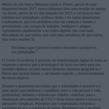
Muitos de nós nunca tínhamos usado o
Team
s, apesar de estar
disponível desde 2017; nunca tínhamos feito uma reunião de equipa
via
Zoom
, apesar de ter sido lançado em 2013; e em poucos dias
tornámo-nos utilizadores assíduos destas e de outras plataformas
colaborativas, que nos permitem estar em contacto e manter a
proximidade com colegas de trabalho, familiares e amigos.
Aprendemos rapidamente a ser todos digitais, uns com mais
dificuldade do que outros, uns com mais resistência do que outros,
mas todos estamos lá.
Provámos que é possível sermos eficientes e produtivos
em teletrabalho.”
O Covid 19 acelerou o processo de transformação digital de todas as
empresas e provou que a tecnologia é de facto um meio para nos
permitir eliminar, ou pelo menos diminuir, barreiras geográficas e
físicas que podem limitar, e até mesmo impedir, o desenvolvimento
do nosso negócio.
Durante a quarentena provámos que o teletrabalho é possível e é
uma opção para melhorar o equilíbrio entre a vida pessoal e vida
profissional, diminuir o trânsito nas cidades, contribuir para a
diminuição das emissões de CO2 e desta forma ajudar a travar as
alterações climáticas. Provámos que o teletrabalho estimula a
economia local e o comércio de bairro. Provámos que é possível