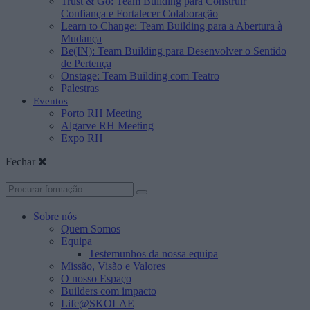
Trust & Go: Team Building para Construir
Confiança e Fortalecer Colaboração
Learn to Change: Team Building para a Abertura à
Mudança
Be(IN): Team Building para Desenvolver o Sentido
de Pertença
Onstage: Team Building com Teatro
Palestras
Eventos
Porto RH Meeting
Algarve RH Meeting
Expo RH
Fechar
Sobre nós
Quem Somos
Equipa
Testemunhos da nossa equipa
Missão, Visão e Valores
O nosso Espaço
Builders com impacto
Life@SKOLAE