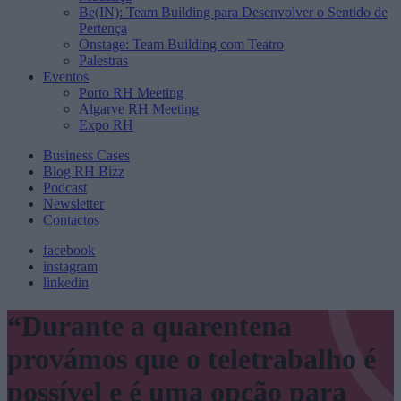
Be(IN): Team Building para Desenvolver o Sentido de
Pertença
Onstage: Team Building com Teatro
Palestras
Eventos
Porto RH Meeting
Algarve RH Meeting
Expo RH
Business Cases
Blog RH Bizz
Podcast
Newsletter
Contactos
facebook
instagram
linkedin
“Durante a quarentena
provámos que o teletrabalho é
possível e é uma opção para