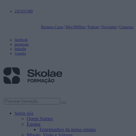
210 033 800
Business Cases
|
Blog RHBizz
|
Podcast
|
Newsletter
|
Contactos
facebook
instagram
linkedin
youtube
Sobre nós
Quem Somos
Equipa
Testemunhos da nossa equipa
Missão, Visão e Valores