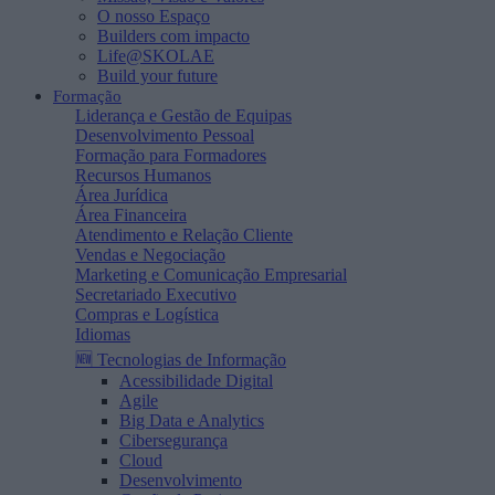
O nosso Espaço
Builders com impacto
Life@SKOLAE
Build your future
Formação
Liderança e Gestão de Equipas
Desenvolvimento Pessoal
Formação para Formadores
Recursos Humanos
Área Jurídica
Área Financeira
Atendimento e Relação Cliente
Vendas e Negociação
Marketing e Comunicação Empresarial
Secretariado Executivo
Compras e Logística
Idiomas
🆕 Tecnologias de Informação
Acessibilidade Digital
Agile
Big Data e Analytics
Cibersegurança
Cloud
Desenvolvimento