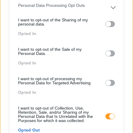
Personal Data Processing Opt Outs
Please note that this website/app uses one or more Google
services and may gather and store information including but
I want to opt-out of the Sharing of my
not limited to your visit or usage behaviour. You may click to
personal data.
grant or deny consent to Google and its third-party tags to
Opted In
use your data for below specified purposes in below Google
consent section.
THE FUTURE STARTED YESTERDAY AND WE’RE ALREA
I want to opt-out of the Sale of my
Personal Data.
LATE
Opted In
por Raquel Rebelo, CEO da IFE by Abilways Esta parte da
letra de uma das canções do John Legend dá, no mínimo,
pensar. O futuro está aqui. Já começou! E o que é que…
I want to opt-out of processing my
Personal Data for Targeted Advertising.
Opted In
LEIA MAIS
I want to opt-out of Collection, Use,
Retention, Sale, and/or Sharing of my
Personal Data that Is Unrelated with the
Purposes for which it was collected.
Opted Out