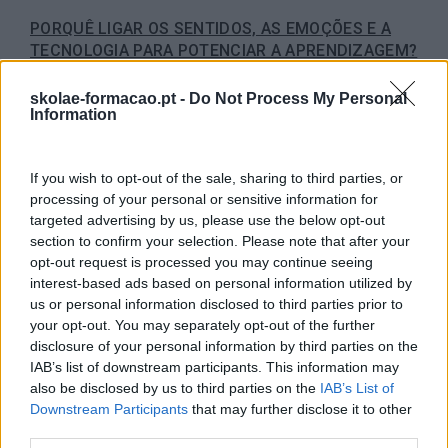
PORQUÊ LIGAR OS SENTIDOS, AS EMOÇÕES E A
TECNOLOGIA PARA POTENCIAR A APRENDIZAGEM?
por Raquel Rebelo, CEO da Abilways Portugal Que o digit
skolae-formacao.pt -
Do Not Process My Personal
veio para ficar já ninguém tem dúvidas. Que a tecnologia 
Information
a mudar profundamente o nosso comportamento e as no
expectativas enquanto pessoas, consumidores e…
If you wish to opt-out of the sale, sharing to third parties, or
processing of your personal or sensitive information for
LEIA MAIS
targeted advertising by us, please use the below opt-out
section to confirm your selection. Please note that after your
opt-out request is processed you may continue seeing
interest-based ads based on personal information utilized by
us or personal information disclosed to third parties prior to
your opt-out. You may separately opt-out of the further
disclosure of your personal information by third parties on the
IAB’s list of downstream participants. This information may
also be disclosed by us to third parties on the
IAB’s List of
Downstream Participants
that may further disclose it to other
third parties.