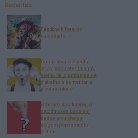
Recentes
Feedback fora do
calendário
Como usar a escuta
ativa para reter talento,
melhorar o ambiente de
trabalho e aumentar a
produtividade
O futuro dos líderes é
decidir com base em
dados e os dados
exigem pensamento
crítico