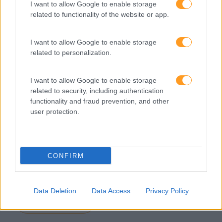
I want to allow Google to enable storage
related to functionality of the website or app.
I want to allow Google to enable storage
related to personalization.
I want to allow Google to enable storage
related to security, including authentication
functionality and fraud prevention, and other
“AS ORGANIZAÇÕES SÃO ACIMA DE TUDO ESPAÇOS O
user protection.
AS PESSOAS FAZEM ACONTECER”
Realiza-se nos próximos dias 29 e 30 de março no Centr
Congressos do Estoril. Falamos da 16ª edição da ExpoRH
CONFIRM
maior congresso de Recursos Humanos do país que est
ano tem como mote…
Data Deletion
Data Access
Privacy Policy
LEIA MAIS