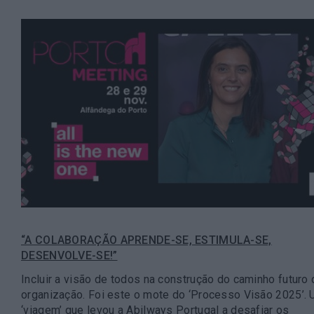
“A COLABORAÇÃO APRENDE-SE, ESTIMULA-SE,
DESENVOLVE-SE!”
Incluir a visão de todos na construção do caminho futuro 
organização. Foi este o mote do ‘Processo Visão 2025’.
‘viagem’ que levou a Abilways Portugal a desafiar os