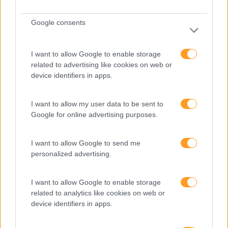
Google consents
I want to allow Google to enable storage
related to advertising like cookies on web or
device identifiers in apps.
MICRO-LEARNING: A APRENDIZAGEM EM GRÃO
I want to allow my user data to be sent to
E se olhássemos para o processo de aprendizagem com
Google for online advertising purposes.
uma praia formada por milhões de grãos de areia? Praias
areia fina e branca onde nos sentimos confortáveis; de ar
I want to allow Google to send me
grossa que nos impulsionam a…
personalized advertising.
LEIA MAIS
I want to allow Google to enable storage
related to analytics like cookies on web or
device identifiers in apps.