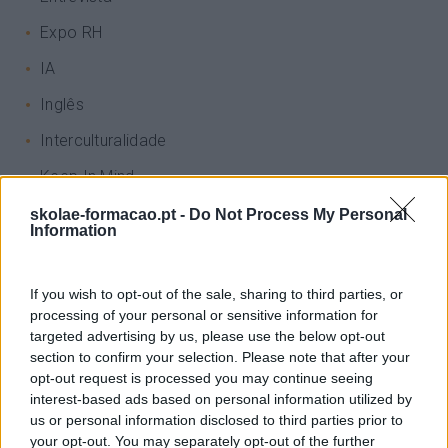
Expo RH
IA
Inglês
Interculturalidade
Keep In Mind
Liderança
skolae-formacao.pt -
Do Not Process My Personal
Information
Mudança
Perspetivas
If you wish to opt-out of the sale, sharing to third parties, or
processing of your personal or sensitive information for
Pessoas
targeted advertising by us, please use the below opt-out
PORTO RH MEETING
section to confirm your selection. Please note that after your
opt-out request is processed you may continue seeing
Recursos Humanos
interest-based ads based on personal information utilized by
us or personal information disclosed to third parties prior to
Sem Categoria
your opt-out. You may separately opt-out of the further