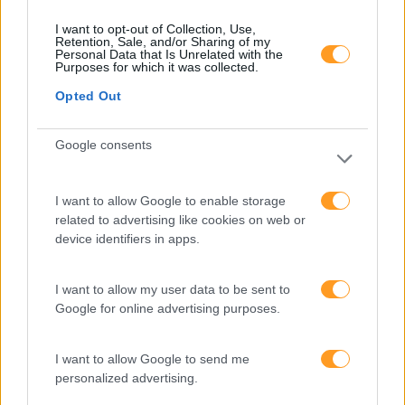
trabalho e aumentar a
produtividade
I want to opt-out of Collection, Use,
Retention, Sale, and/or Sharing of my
Personal Data that Is Unrelated with the
Purposes for which it was collected.
O futuro dos líderes é
decidir com base em
Opted Out
dados e os dados
exigem pensamento
Google consents
crítico
I want to allow Google to enable storage
related to advertising like cookies on web or
Fazer perguntas tira-nos
device identifiers in apps.
do piloto automático
I want to allow my user data to be sent to
Google for online advertising purposes.
“Formação em IA para
meter a mão na massa”
Raquel Rebelo, CEO da
I want to allow Google to send me
SKOLAE Formação, fala
personalized advertising.
sobre a Academia de