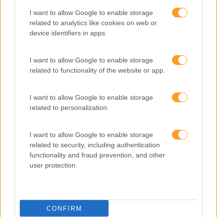
Verão
I want to allow Google to enable storage
related to analytics like cookies on web or
device identifiers in apps.
I want to allow Google to enable storage
related to functionality of the website or app.
I want to allow Google to enable storage
related to personalization.
I want to allow Google to enable storage
related to security, including authentication
Formações ajustadas
functionality and fraud prevention, and other
user protection.
ao seu negócio
FORMAÇÕES À
CONFIRM