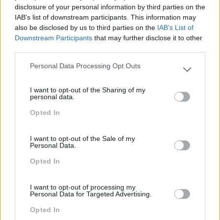
disclosure of your personal information by third parties on the
Sustentabilidade
IAB’s list of downstream participants. This information may
Team Building
also be disclosed by us to third parties on the
IAB’s List of
Downstream Participants
that may further disclose it to other
Tecnologias De Informação
third parties.
Vendas E Negociação
Personal Data Processing Opt Outs
Please note that this website/app uses one or more Google
services and may gather and store information including but
I want to opt-out of the Sharing of my
not limited to your visit or usage behaviour. You may click to
personal data.
grant or deny consent to Google and its third-party tags to
Recentes
Opted In
use your data for below specified purposes in below Google
consent section.
I want to opt-out of the Sale of my
Feedback fora do
Personal Data.
calendário
Opted In
I want to opt-out of processing my
Como usar a escuta
Personal Data for Targeted Advertising.
ativa para reter talento,
Opted In
melhorar o ambiente de