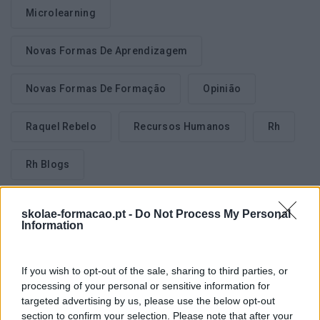
Microlearning
Novas Formas De Aprendizagem
Novas Formas De Formação
Opinião
Raquel Rebelo
Recursos Humanos
Rh
Rh Blogs
skolae-formacao.pt -
Do Not Process My Personal
Information
Seguinte
Anterior
If you wish to opt-out of the sale, sharing to third parties, or
CULTURA DE INOVAÇÃO
processing of your personal or sensitive information for
SABE COMO SERÁ O
– A IMPORTÂNCIA DE
targeted advertising by us, please use the below opt-out
DIRETOR DE RECURSOS
PRESERVAR O ADN DA
section to confirm your selection. Please note that after your