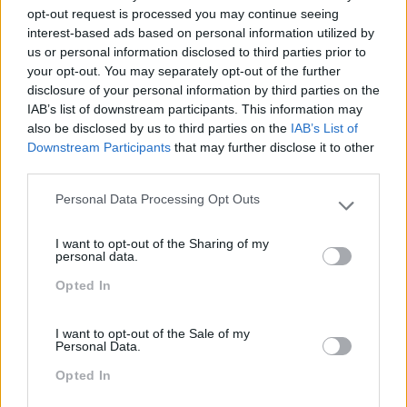
HUMANOS EM 2020?
CONSULTORIA
opt-out request is processed you may continue seeing
interest-based ads based on personal information utilized by
us or personal information disclosed to third parties prior to
your opt-out. You may separately opt-out of the further
disclosure of your personal information by third parties on the
Também Poderá Gostar
IAB’s list of downstream participants. This information may
also be disclosed by us to third parties on the
IAB’s List of
Downstream Participants
that may further disclose it to other
third parties.
Personal Data Processing Opt Outs
Please note that this website/app uses one or more Google
services and may gather and store information including but
I want to opt-out of the Sharing of my
not limited to your visit or usage behaviour. You may click to
personal data.
grant or deny consent to Google and its third-party tags to
Opted In
use your data for below specified purposes in below Google
consent section.
I want to opt-out of the Sale of my
Personal Data.
Palavras 2020,
Capacidades Afetivas
Significados E Estados De
Opted In
Espírito