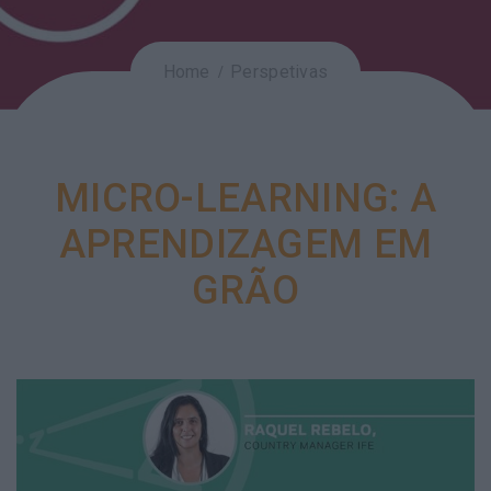
Home
Perspetivas
MICRO-LEARNING: A
APRENDIZAGEM EM
GRÃO