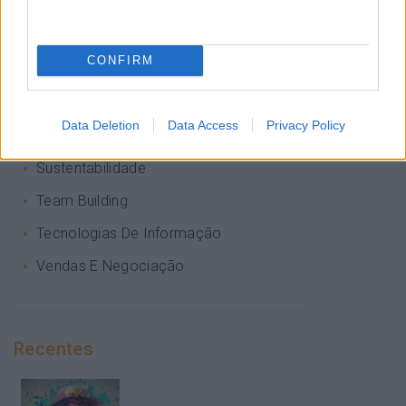
Perspetivas
Pessoas
CONFIRM
PORTO RH MEETING
Recursos Humanos
Data Deletion
Data Access
Privacy Policy
Sem Categoria
Sustentabilidade
Team Building
Tecnologias De Informação
Vendas E Negociação
Recentes