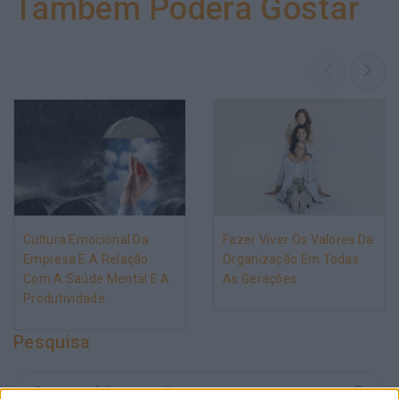
Também Poderá Gostar
Cultura Emocional Da
Fazer Viver Os Valores Da
Empresa E A Relação
Organização Em Todas
Com A Saúde Mental E A
As Gerações
Produtividade
Pesquisa