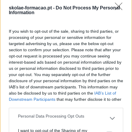
skolae-formacao.pt -
Do Not Process My Personal
Information
If you wish to opt-out of the sale, sharing to third parties, or
processing of your personal or sensitive information for
targeted advertising by us, please use the below opt-out
section to confirm your selection. Please note that after your
opt-out request is processed you may continue seeing
interest-based ads based on personal information utilized by
Categorias Blog
us or personal information disclosed to third parties prior to
your opt-out. You may separately opt-out of the further
Aprendizagem
disclosure of your personal information by third parties on the
IAB’s list of downstream participants. This information may
Artigo De Opinião
also be disclosed by us to third parties on the
IAB’s List of
Atendimento E Relação Cliente
Downstream Participants
that may further disclose it to other
third parties.
Comunicação
Personal Data Processing Opt Outs
Cultura
Please note that this website/app uses one or more Google
services and may gather and store information including but
Desenvolvimento
I want to opt-out of the Sharing of my