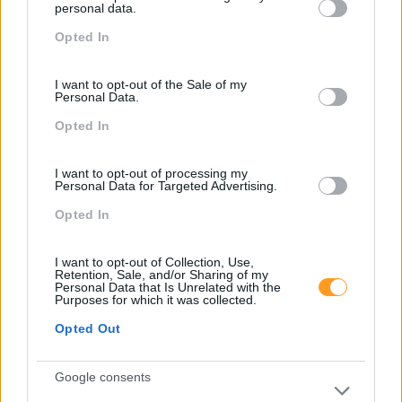
not limited to your visit or usage behaviour. You may click to
personal data.
grant or deny consent to Google and its third-party tags to
Desenvolvimento De Competências
Opted In
use your data for below specified purposes in below Google
consent section.
Entrevista
I want to opt-out of the Sale of my
Expo RH
Personal Data.
IA
Opted In
Inglês
I want to opt-out of processing my
Personal Data for Targeted Advertising.
Interculturalidade
Opted In
Keep In Mind
Liderança
I want to opt-out of Collection, Use,
Retention, Sale, and/or Sharing of my
Mudança
Personal Data that Is Unrelated with the
Purposes for which it was collected.
Perspetivas
Opted Out
Pessoas
Google consents
PORTO RH MEETING