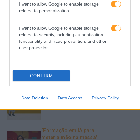
I want to allow Google to enable storage
Como usar a escuta
related to personalization.
ativa para reter talento,
melhorar o ambiente de
trabalho e aumentar a
I want to allow Google to enable storage
produtividade
related to security, including authentication
functionality and fraud prevention, and other
O futuro dos líderes é
user protection.
decidir com base em
dados e os dados
exigem pensamento
crítico
CONFIRM
Data Deletion
Data Access
Privacy Policy
Fazer perguntas tira-nos
do piloto automático
“Formação em IA para
meter a mão na massa”