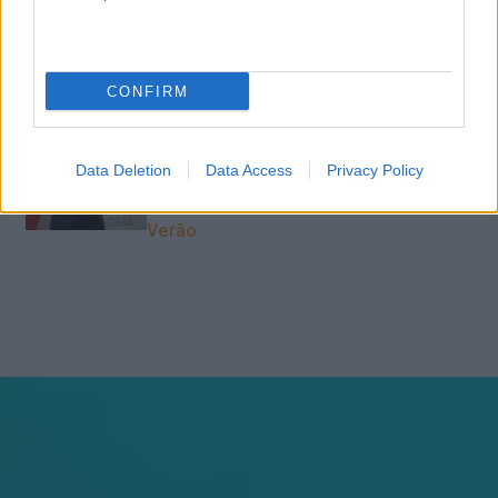
do piloto automático
CONFIRM
“Formação em IA para
meter a mão na massa”
Raquel Rebelo, CEO da
Data Deletion
Data Access
Privacy Policy
SKOLAE Formação, fala
sobre a Academia de
Verão