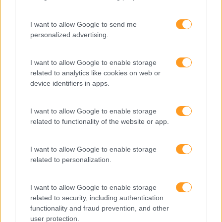
Feedback fora do
I want to allow Google to send me
calendário
personalized advertising.
I want to allow Google to enable storage
Como usar a escuta
related to analytics like cookies on web or
ativa para reter talento,
device identifiers in apps.
melhorar o ambiente de
trabalho e aumentar a
I want to allow Google to enable storage
produtividade
related to functionality of the website or app.
O futuro dos líderes é
decidir com base em
I want to allow Google to enable storage
dados e os dados
related to personalization.
exigem pensamento
crítico
I want to allow Google to enable storage
related to security, including authentication
functionality and fraud prevention, and other
user protection.
Fazer perguntas tira-nos