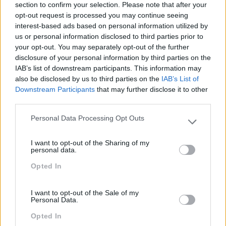
section to confirm your selection. Please note that after your
Atendimento E Relação Cliente
opt-out request is processed you may continue seeing
Comunicação
interest-based ads based on personal information utilized by
us or personal information disclosed to third parties prior to
Cultura
your opt-out. You may separately opt-out of the further
disclosure of your personal information by third parties on the
Desenvolvimento
IAB’s list of downstream participants. This information may
also be disclosed by us to third parties on the
IAB’s List of
Desenvolvimento De Competências
Downstream Participants
that may further disclose it to other
Entrevista
third parties.
Expo RH
Personal Data Processing Opt Outs
Please note that this website/app uses one or more Google
IA
services and may gather and store information including but
I want to opt-out of the Sharing of my
not limited to your visit or usage behaviour. You may click to
personal data.
Inglês
grant or deny consent to Google and its third-party tags to
Opted In
use your data for below specified purposes in below Google
Interculturalidade
consent section.
Keep In Mind
I want to opt-out of the Sale of my
Personal Data.
Liderança
Opted In