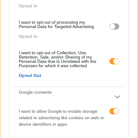
Desenvolvimento De Competências
Opted In
Entrevista
I want to opt-out of processing my
Expo RH
Personal Data for Targeted Advertising.
IA
Opted In
Inglês
I want to opt-out of Collection, Use,
Retention, Sale, and/or Sharing of my
Interculturalidade
Personal Data that Is Unrelated with the
Purposes for which it was collected.
Keep In Mind
Opted Out
Liderança
Mudança
Google consents
Perspetivas
I want to allow Google to enable storage
Pessoas
related to advertising like cookies on web or
device identifiers in apps.
PORTO RH MEETING
Recursos Humanos