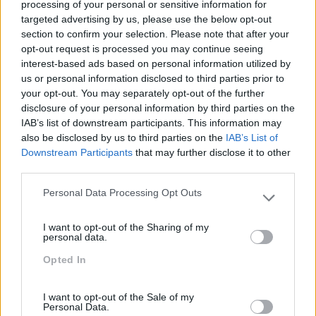
processing of your personal or sensitive information for
targeted advertising by us, please use the below opt-out
section to confirm your selection. Please note that after your
opt-out request is processed you may continue seeing
interest-based ads based on personal information utilized by
us or personal information disclosed to third parties prior to
your opt-out. You may separately opt-out of the further
disclosure of your personal information by third parties on the
IAB’s list of downstream participants. This information may
also be disclosed by us to third parties on the
IAB’s List of
Categorias Blog
Downstream Participants
that may further disclose it to other
third parties.
Aprendizagem
Personal Data Processing Opt Outs
Artigo De Opinião
Please note that this website/app uses one or more Google
services and may gather and store information including but
Atendimento E Relação Cliente
I want to opt-out of the Sharing of my
not limited to your visit or usage behaviour. You may click to
personal data.
Comunicação
grant or deny consent to Google and its third-party tags to
Opted In
use your data for below specified purposes in below Google
Cultura
consent section.
Desenvolvimento
I want to opt-out of the Sale of my
Personal Data.