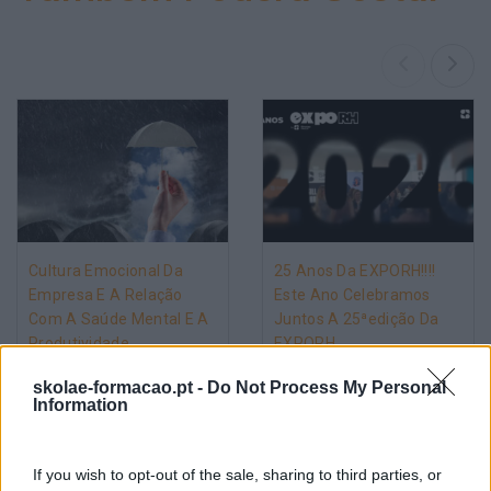
Cultura Emocional Da
25 Anos Da EXPORH!!!!
Empresa E A Relação
Este Ano Celebramos
Com A Saúde Mental E A
Juntos A 25ªedição Da
Produtividade
EXPORH
skolae-formacao.pt -
Do Not Process My Personal
Pesquisa
Information
If you wish to opt-out of the sale, sharing to third parties, or