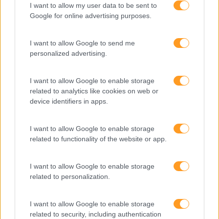
I want to allow my user data to be sent to
Sem Categoria
Google for online advertising purposes.
Sustentabilidade
I want to allow Google to send me
Team Building
personalized advertising.
Tecnologias De Informação
I want to allow Google to enable storage
Vendas E Negociação
related to analytics like cookies on web or
device identifiers in apps.
Recentes
I want to allow Google to enable storage
related to functionality of the website or app.
I want to allow Google to enable storage
Feedback fora do
related to personalization.
calendário
I want to allow Google to enable storage
related to security, including authentication
Como usar a escuta