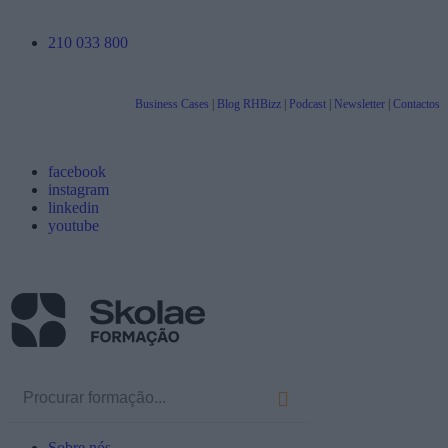
210 033 800
Business Cases
|
Blog RHBizz
|
Podcast
|
Newsletter
|
Contactos
facebook
instagram
linkedin
youtube
Sobre nós