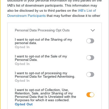
disclosure of your personal information by third parties on the
IAB’s list of downstream participants. This information may
also be disclosed by us to third parties on the
IAB’s List of
Downstream Participants
that may further disclose it to other
third parties.
Please note that this website/app uses one or more Google
Personal Data Processing Opt Outs
services and may gather and store information including but
not limited to your visit or usage behaviour. You may click to
I want to opt-out of the Sharing of my
personal data.
grant or deny consent to Google and its third-party tags to
Opted In
use your data for below specified purposes in below Google
consent section.
I want to opt-out of the Sale of my
Personal Data.
Opted In
I want to opt-out of processing my
Personal Data for Targeted Advertising.
Opted In
I want to opt-out of Collection, Use,
Retention, Sale, and/or Sharing of my
Personal Data that Is Unrelated with the
Purposes for which it was collected.
Opted Out