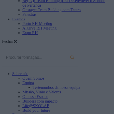
Be(IN): Team Building para Desenvolver o Sentido
de Pertença
Onstage: Team Building com Teatro
Palestras
Eventos
Porto RH Meeting
Algarve RH Meeting
Expo RH
Fechar
Sobre nós
Quem Somos
Equipa
Testemunhos da nossa equipa
Missão, Visão e Valores
O nosso Espaço
Builders com impacto
Life@SKOLAE
Build your future