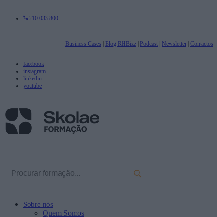
210 033 800
Business Cases
|
Blog RHBizz
|
Podcast
|
Newsletter
|
Contactos
facebook
instagram
linkedin
youtube
Sobre nós
Quem Somos