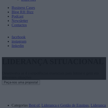
Business Cases
Blog RH Bizz
Podcast
Newsletter
Contactos
facebook
instagram
linkedin
LIDERANÇA SITUACIONAL
Desenvolva as 4 competências essenciais para liderar e gerir em
diferentes situações
Peça-nos uma proposta!
Categorias
Best of
,
Liderança e Gestão de Equipas
,
Liderança