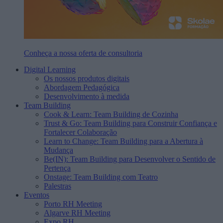
Conheça a nossa oferta de consultoria
Digital Learning
Os nossos produtos digitais
Abordagem Pedagógica
Desenvolvimento à medida
Team Building
Cook & Learn: Team Building de Cozinha
Trust & Go: Team Building para Construir Confiança e
Fortalecer Colaboração
Learn to Change: Team Building para a Abertura à
Mudança
Be(IN): Team Building para Desenvolver o Sentido de
Pertença
Onstage: Team Building com Teatro
Palestras
Eventos
Porto RH Meeting
Algarve RH Meeting
Expo RH