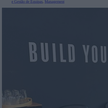
e Gestão de Equipas
,
Management