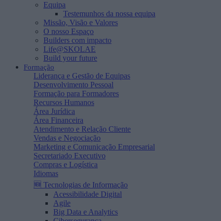
Equipa
Testemunhos da nossa equipa
Missão, Visão e Valores
O nosso Espaço
Builders com impacto
Life@SKOLAE
Build your future
Formação
Liderança e Gestão de Equipas
Desenvolvimento Pessoal
Formação para Formadores
Recursos Humanos
Área Jurídica
Área Financeira
Atendimento e Relação Cliente
Vendas e Negociação
Marketing e Comunicação Empresarial
Secretariado Executivo
Compras e Logística
Idiomas
🆕 Tecnologias de Informação
Acessibilidade Digital
Agile
Big Data e Analytics
Cibersegurança