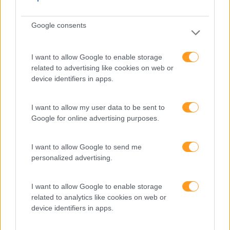
Artigo De Opinião
Atendimento E Relação Cliente
Google consents
Comunicação
I want to allow Google to enable storage
Cultura
related to advertising like cookies on web or
Desenvolvimento
device identifiers in apps.
Desenvolvimento De Competências
I want to allow my user data to be sent to
Entrevista
Google for online advertising purposes.
Expo RH
I want to allow Google to send me
IA
personalized advertising.
Inglês
I want to allow Google to enable storage
Interculturalidade
related to analytics like cookies on web or
Keep In Mind
device identifiers in apps.
Liderança