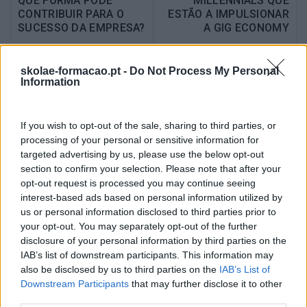
QUE FORMA PODE
MILLENNIALS QUE
CONTRIBUIR PARA O
ESTÃO A IMPULSIONAR
SUCESSO DA EMPRESA?
A GIG ECONOMY
skolae-formacao.pt -
Do Not Process My Personal
Information
Também Poderá Gostar
If you wish to opt-out of the sale, sharing to third parties, or
processing of your personal or sensitive information for
targeted advertising by us, please use the below opt-out
section to confirm your selection. Please note that after your
opt-out request is processed you may continue seeing
interest-based ads based on personal information utilized by
us or personal information disclosed to third parties prior to
your opt-out. You may separately opt-out of the further
disclosure of your personal information by third parties on the
IAB’s list of downstream participants. This information may
also be disclosed by us to third parties on the
IAB’s List of
Downstream Participants
that may further disclose it to other
Investir Em Formação TI E
Analytics E Big Data: Por
third parties.
IA
Onde Começar A