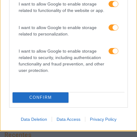
I want to allow Google to enable storage
Mudança
related to functionality of the website or app.
Perspetivas
I want to allow Google to enable storage
Pessoas
related to personalization.
PORTO RH MEETING
I want to allow Google to enable storage
Recursos Humanos
related to security, including authentication
Sem Categoria
functionality and fraud prevention, and other
user protection.
Sustentabilidade
Team Building
Tecnologias De Informação
CONFIRM
Vendas E Negociação
Data Deletion
Data Access
Privacy Policy
Recentes