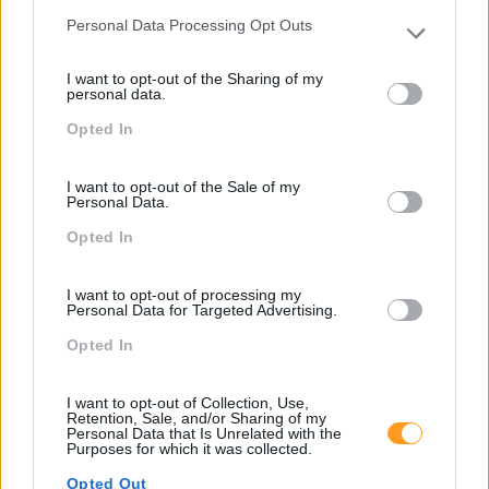
Capacitação Dos
Personal Data Processing Opt Outs
Please note that this website/app uses one or more Google
Colaboradores
services and may gather and store information including but
I want to opt-out of the Sharing of my
not limited to your visit or usage behaviour. You may click to
Pesquisa
personal data.
grant or deny consent to Google and its third-party tags to
Opted In
use your data for below specified purposes in below Google
consent section.
I want to opt-out of the Sale of my
Personal Data.
Opted In
I want to opt-out of processing my
Personal Data for Targeted Advertising.
Opted In
I want to opt-out of Collection, Use,
Categorias Blog
Retention, Sale, and/or Sharing of my
Personal Data that Is Unrelated with the
Purposes for which it was collected.
Aprendizagem
Opted Out