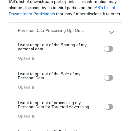
IAB’s list of downstream participants. This information may
IA
also be disclosed by us to third parties on the
IAB’s List of
Inglês
Downstream Participants
that may further disclose it to other
third parties.
Interculturalidade
Personal Data Processing Opt Outs
Keep In Mind
Please note that this website/app uses one or more Google
services and may gather and store information including but
Liderança
I want to opt-out of the Sharing of my
not limited to your visit or usage behaviour. You may click to
personal data.
grant or deny consent to Google and its third-party tags to
Mudança
Opted In
use your data for below specified purposes in below Google
Perspetivas
consent section.
I want to opt-out of the Sale of my
Pessoas
Personal Data.
PORTO RH MEETING
Opted In
Recursos Humanos
I want to opt-out of processing my
Personal Data for Targeted Advertising.
Sem Categoria
Opted In
Sustentabilidade
Team Building