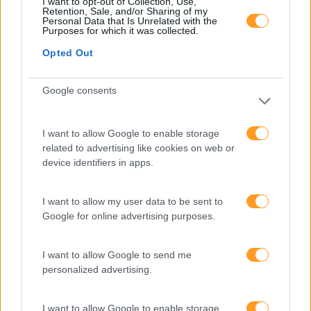
I want to opt-out of Collection, Use,
Retention, Sale, and/or Sharing of my
Tecnologias De Informação
Personal Data that Is Unrelated with the
Purposes for which it was collected.
Vendas E Negociação
Opted Out
Google consents
Recentes
I want to allow Google to enable storage
related to advertising like cookies on web or
Feedback fora do
device identifiers in apps.
calendário
I want to allow my user data to be sent to
Google for online advertising purposes.
Como usar a escuta
ativa para reter talento,
I want to allow Google to send me
melhorar o ambiente de
personalized advertising.
trabalho e aumentar a
produtividade
I want to allow Google to enable storage