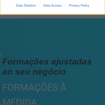
Data Deletion
Data Access
Privacy Policy
Formações ajustadas
ao seu negócio
FORMAÇÕES À
MEDIDA