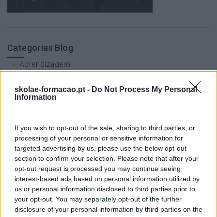
Categorias Blog
Aprendizagem
Artigo De Opinião
skolae-formacao.pt -
Do Not Process My Personal
Information
Atendimento E Relação Cliente
Comunicação
If you wish to opt-out of the sale, sharing to third parties, or
Cultura
processing of your personal or sensitive information for
targeted advertising by us, please use the below opt-out
Desenvolvimento
section to confirm your selection. Please note that after your
Desenvolvimento De Competências
opt-out request is processed you may continue seeing
interest-based ads based on personal information utilized by
Entrevista
us or personal information disclosed to third parties prior to
your opt-out. You may separately opt-out of the further
Expo RH
disclosure of your personal information by third parties on the