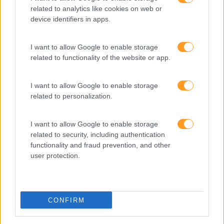
O futuro dos líderes é
related to analytics like cookies on web or
device identifiers in apps.
decidir com base em
dados e os dados
exigem pensamento
I want to allow Google to enable storage
crítico
related to functionality of the website or app.
I want to allow Google to enable storage
Fazer perguntas tira-nos
related to personalization.
do piloto automático
I want to allow Google to enable storage
related to security, including authentication
“Formação em IA para
functionality and fraud prevention, and other
meter a mão na massa”
user protection.
Raquel Rebelo, CEO da
SKOLAE Formação, fala
sobre a Academia de
Verão
CONFIRM