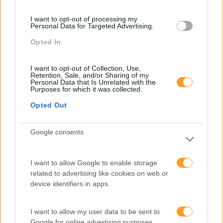
Atendimento E Relação Cliente
I want to opt-out of processing my
Personal Data for Targeted Advertising.
Comunicação
Opted In
Cultura
Desenvolvimento
I want to opt-out of Collection, Use,
Retention, Sale, and/or Sharing of my
Personal Data that Is Unrelated with the
Desenvolvimento De Competências
Purposes for which it was collected.
Entrevista
Opted Out
Expo RH
Google consents
IA
Inglês
I want to allow Google to enable storage
related to advertising like cookies on web or
Interculturalidade
device identifiers in apps.
Keep In Mind
Liderança
I want to allow my user data to be sent to
Google for online advertising purposes.