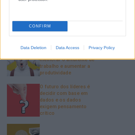
Feedback fora do
calendário
CONFIRM
Como usar a escuta
Data Deletion
Data Access
Privacy Policy
ativa para reter talento,
melhorar o ambiente de
trabalho e aumentar a
produtividade
O futuro dos líderes é
decidir com base em
dados e os dados
exigem pensamento
crítico