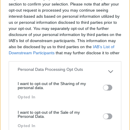
Dos Líderes?
Valorizadas Nos
section to confirm your selection. Please note that after your
Colaboradores
opt-out request is processed you may continue seeing
interest-based ads based on personal information utilized by
Pesquisa
us or personal information disclosed to third parties prior to
your opt-out. You may separately opt-out of the further
disclosure of your personal information by third parties on the
IAB’s list of downstream participants. This information may
also be disclosed by us to third parties on the
IAB’s List of
Downstream Participants
that may further disclose it to other
third parties.
Personal Data Processing Opt Outs
Please note that this website/app uses one or more Google
services and may gather and store information including but
I want to opt-out of the Sharing of my
not limited to your visit or usage behaviour. You may click to
personal data.
grant or deny consent to Google and its third-party tags to
Opted In
use your data for below specified purposes in below Google
consent section.
Categorias Blog
I want to opt-out of the Sale of my
Aprendizagem
Personal Data.
Opted In
Artigo De Opinião