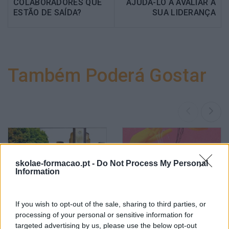
COLABORADORES QUE
AJUDÁ-LO A AVALIAR A
ESTÃO DE SAÍDA?
SUA LIDERANÇA
Também Poderá Gostar
skolae-formacao.pt -
Do Not Process My Personal
Information
If you wish to opt-out of the sale, sharing to third parties, or
Sustentabilidade
Criatividade É Das
processing of your personal or sensitive information for
Corporativa, Qual O Papel
Competências Mais
targeted advertising by us, please use the below opt-out