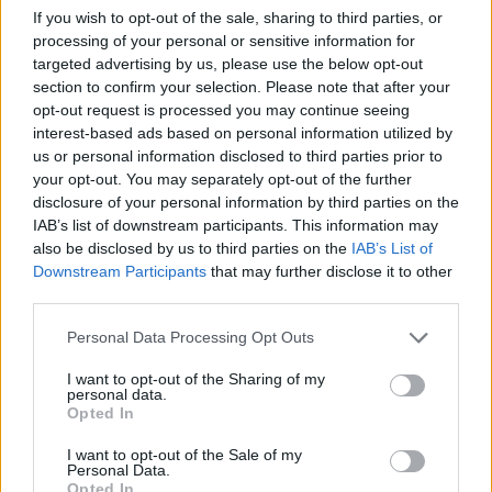
If you wish to opt-out of the sale, sharing to third parties, or
processing of your personal or sensitive information for
Capacidades Afetivas
targeted advertising by us, please use the below opt-out
section to confirm your selection. Please note that after your
opt-out request is processed you may continue seeing
interest-based ads based on personal information utilized by
us or personal information disclosed to third parties prior to
your opt-out. You may separately opt-out of the further
disclosure of your personal information by third parties on the
IAB’s list of downstream participants. This information may
also be disclosed by us to third parties on the
IAB’s List of
Millennials E Geração Z
Downstream Participants
that may further disclose it to other
Não Há Frustração De
third parties.
Sonhos, Há Esperança!
Please note that this website/app uses one or more Google
Personal Data Processing Opt Outs
services and may gather and store information including but
not limited to your visit or usage behaviour. You may click to
I want to opt-out of the Sharing of my
personal data.
grant or deny consent to Google and its third-party tags to
Opted In
use your data for below specified purposes in below Google
consent section.
I want to opt-out of the Sale of my
Personal Data.
Opted In