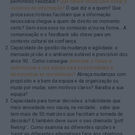
permitindo feedback?
Que canais utiliza para evitar o
excesso de informação?
O que diz e a quem? Que
processos/rotinas facilitam que a informação
necessária chegue a quem de direito no momento
certo? Sem excessos no conteúdo e/ou na forma… A
comunicação e o feedback são chave para um
contexto cultural de confiança.
Capacidade de gestão da mudança e agilidade
: o
mercado já não é o ambiente estável e previsível dos
anos 90… Como consegue
antecipar o futuro e
redirecionar a sua equipa para as prioridades e
desconstruir as resistências?
Abraça mudanças com
propósito e a bem da equipa e da organização ou
muda por mudar, sem motivos claros? Baralha a sua
equipa?
Capacidade para tomar decisões:
a habilidade que
mais ansiedade nos causa, na verdade… sabe que
tem mais de 50 matrizes que facilitam a tomada de
decisão? E também deve ouvir o seu chamado ‘
gutt
feeling’
… Como examina as diferentes opções e
‘pesa’ as diferentes alternativas face aos objetivos