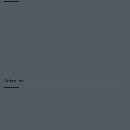
Formação
Consultoria
Digital Learning
Team Building
Mentoring
Coaching
Sobre nós
Quem somos
Equipa
Missão, Visão e Valores