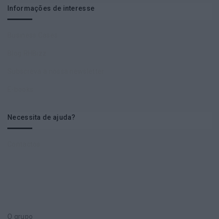
Informações de interesse
Business Cases
Blog RHBizz
Subscreva a nossa newsletter
E-books
Necessita de ajuda?
Contactos
O grupo