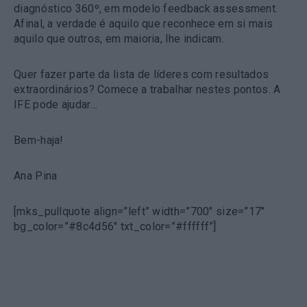
diagnóstico 360º, em modelo feedback assessment.
Afinal, a verdade é aquilo que reconhece em si mais
aquilo que outros, em maioria, lhe indicam.
Quer fazer parte da lista de líderes com resultados
extraordinários? Comece a trabalhar nestes pontos. A
IFE pode ajudar…
Bem-haja!
Ana Pina
[mks_pullquote align=”left” width=”700″ size=”17″
bg_color=”#8c4d56″ txt_color=”#ffffff”]
Ana Pina – Founder Seven Seeds | Speaker &
Facilitator I Talent Developer, Consultant & Coach I