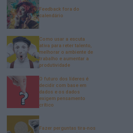
Feedback fora do
calendário
Como usar a escuta
ativa para reter talento,
melhorar o ambiente de
trabalho e aumentar a
produtividade
O futuro dos líderes é
decidir com base em
dados e os dados
exigem pensamento
crítico
Fazer perguntas tira-nos