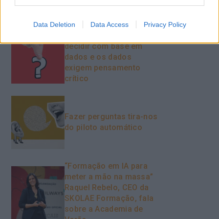
trabalho e aumentar a
produtividade
Data Deletion
Data Access
Privacy Policy
O futuro dos líderes é
decidir com base em
dados e os dados
exigem pensamento
crítico
Fazer perguntas tira-nos
do piloto automático
“Formação em IA para
meter a mão na massa”
Raquel Rebelo, CEO da
SKOLAE Formação, fala
sobre a Academia de