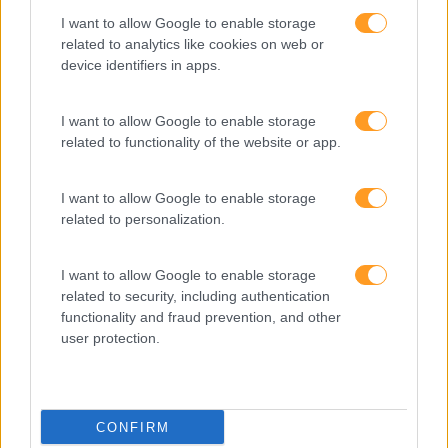
Sustentabilidade
I want to allow Google to enable storage
related to analytics like cookies on web or
Team Building
device identifiers in apps.
Tecnologias De Informação
Vendas E Negociação
I want to allow Google to enable storage
related to functionality of the website or app.
I want to allow Google to enable storage
Recentes
related to personalization.
I want to allow Google to enable storage
Feedback fora do
related to security, including authentication
calendário
functionality and fraud prevention, and other
user protection.
Como usar a escuta
ativa para reter talento,
CONFIRM
melhorar o ambiente de