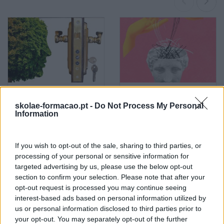
Sustentabilidade
Criatividade É Das
skolae-formacao.pt -
Do Not Process My Personal
Corporativa, Qual O Papel
Competências Mais
Information
Dos Líderes?
Valorizadas Nos
Colaboradores
If you wish to opt-out of the sale, sharing to third parties, or
Pesquisa
processing of your personal or sensitive information for
targeted advertising by us, please use the below opt-out
section to confirm your selection. Please note that after your
opt-out request is processed you may continue seeing
interest-based ads based on personal information utilized by
us or personal information disclosed to third parties prior to
your opt-out. You may separately opt-out of the further