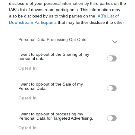
disclosure of your personal information by third parties on the
IAB’s list of downstream participants. This information may
also be disclosed by us to third parties on the
IAB’s List of
Downstream Participants
that may further disclose it to other
third parties.
Personal Data Processing Opt Outs
Please note that this website/app uses one or more Google
Categorias Blog
services and may gather and store information including but
I want to opt-out of the Sharing of my
Aprendizagem
not limited to your visit or usage behaviour. You may click to
personal data.
grant or deny consent to Google and its third-party tags to
Artigo De Opinião
Opted In
use your data for below specified purposes in below Google
consent section.
Atendimento E Relação Cliente
I want to opt-out of the Sale of my
Comunicação
Personal Data.
Opted In
Cultura
Desenvolvimento
I want to opt-out of processing my
Personal Data for Targeted Advertising.
Desenvolvimento De Competências
Opted In
Entrevista