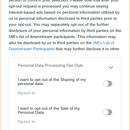
section to confirm your selection. Please note that after your
opt-out request is processed you may continue seeing
Comunicação
interest-based ads based on personal information utilized by
us or personal information disclosed to third parties prior to
Cultura
your opt-out. You may separately opt-out of the further
Desenvolvimento
disclosure of your personal information by third parties on the
IAB’s list of downstream participants. This information may
Desenvolvimento De Competências
also be disclosed by us to third parties on the
IAB’s List of
Downstream Participants
that may further disclose it to other
Entrevista
third parties.
Expo RH
Personal Data Processing Opt Outs
Please note that this website/app uses one or more Google
IA
services and may gather and store information including but
I want to opt-out of the Sharing of my
not limited to your visit or usage behaviour. You may click to
Inglês
personal data.
grant or deny consent to Google and its third-party tags to
Opted In
Interculturalidade
use your data for below specified purposes in below Google
consent section.
Keep In Mind
I want to opt-out of the Sale of my
Personal Data.
Liderança
Opted In
Mudança