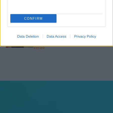
do piloto automático
CONFIRM
“Formação em IA para
meter a mão na massa”
Raquel Rebelo, CEO da
SKOLAE Formação, fala
Data Deletion
Data Access
Privacy Policy
sobre a Academia de
Verão