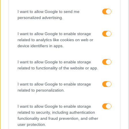
Feedback fora do
I want to allow Google to send me
calendário
personalized advertising.
I want to allow Google to enable storage
Como usar a escuta
related to analytics like cookies on web or
ativa para reter talento,
device identifiers in apps.
melhorar o ambiente de
trabalho e aumentar a
produtividade
I want to allow Google to enable storage
related to functionality of the website or app.
O futuro dos líderes é
decidir com base em
I want to allow Google to enable storage
dados e os dados
related to personalization.
exigem pensamento
crítico
I want to allow Google to enable storage
related to security, including authentication
functionality and fraud prevention, and other
Fazer perguntas tira-nos
user protection.