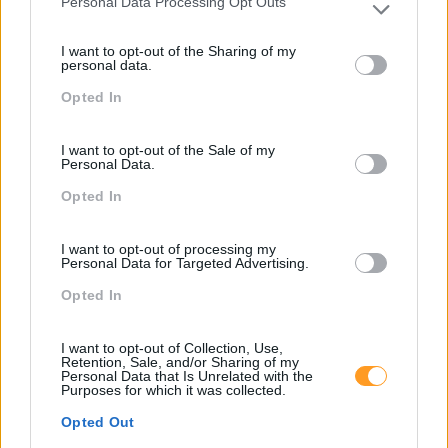
Personal Data Processing Opt Outs
Please note that this website/app uses one or more Google
Comunicação
services and may gather and store information including but
I want to opt-out of the Sharing of my
not limited to your visit or usage behaviour. You may click to
personal data.
Cultura
grant or deny consent to Google and its third-party tags to
Opted In
use your data for below specified purposes in below Google
Desenvolvimento
consent section.
Desenvolvimento De Competências
I want to opt-out of the Sale of my
Personal Data.
Entrevista
Opted In
Expo RH
I want to opt-out of processing my
IA
Personal Data for Targeted Advertising.
Inglês
Opted In
Interculturalidade
I want to opt-out of Collection, Use,
Keep In Mind
Retention, Sale, and/or Sharing of my
Personal Data that Is Unrelated with the
Purposes for which it was collected.
Liderança
Opted Out
Mudança