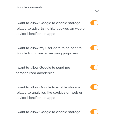
Perspetivas
Google consents
Pessoas
I want to allow Google to enable storage
PORTO RH MEETING
related to advertising like cookies on web or
Recursos Humanos
device identifiers in apps.
Sem Categoria
I want to allow my user data to be sent to
Sustentabilidade
Google for online advertising purposes.
Team Building
I want to allow Google to send me
Tecnologias De Informação
personalized advertising.
Vendas E Negociação
I want to allow Google to enable storage
related to analytics like cookies on web or
device identifiers in apps.
Recentes
I want to allow Google to enable storage