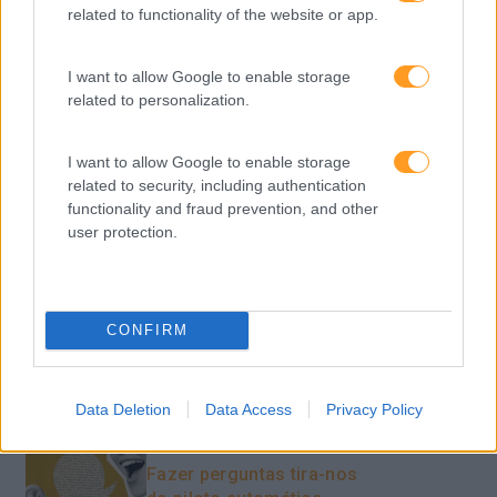
related to functionality of the website or app.
Feedback fora do
calendário
I want to allow Google to enable storage
related to personalization.
Como usar a escuta
I want to allow Google to enable storage
ativa para reter talento,
related to security, including authentication
melhorar o ambiente de
functionality and fraud prevention, and other
trabalho e aumentar a
user protection.
produtividade
O futuro dos líderes é
decidir com base em
CONFIRM
dados e os dados
exigem pensamento
crítico
Data Deletion
Data Access
Privacy Policy
Fazer perguntas tira-nos