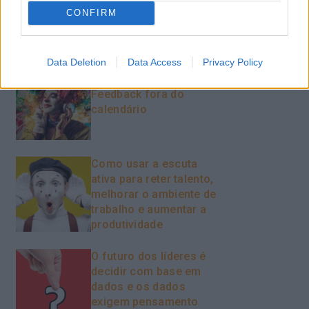
CONFIRM
Recentes
Data Deletion
Data Access
Privacy Policy
Feedback fora do
calendário
Como usar a escuta
ativa para reter talento,
melhorar o ambiente de
trabalho e aumentar a
produtividade
O futuro dos líderes é
decidir com base em
dados e os dados
exigem pensamento