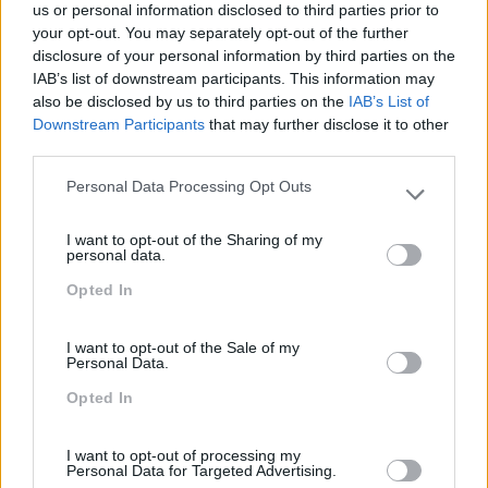
us or personal information disclosed to third parties prior to
your opt-out. You may separately opt-out of the further
IA O Acelerador Da
Feedback Estruturado Ou
disclosure of your personal information by third parties on the
Produtividade
Espontâneo? Como Dar
IAB’s list of downstream participants. This information may
Feedback
also be disclosed by us to third parties on the
IAB’s List of
Downstream Participants
that may further disclose it to other
third parties.
Pesquisa
Personal Data Processing Opt Outs
Please note that this website/app uses one or more Google
services and may gather and store information including but
I want to opt-out of the Sharing of my
not limited to your visit or usage behaviour. You may click to
personal data.
grant or deny consent to Google and its third-party tags to
Opted In
use your data for below specified purposes in below Google
consent section.
I want to opt-out of the Sale of my
Personal Data.
Opted In
I want to opt-out of processing my
Personal Data for Targeted Advertising.