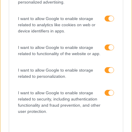
personalized advertising.
Keep In Mind
Liderança
I want to allow Google to enable storage
related to analytics like cookies on web or
Mudança
device identifiers in apps.
Perspetivas
I want to allow Google to enable storage
Pessoas
related to functionality of the website or app.
PORTO RH MEETING
Recursos Humanos
I want to allow Google to enable storage
related to personalization.
Sem Categoria
Sustentabilidade
I want to allow Google to enable storage
related to security, including authentication
Team Building
functionality and fraud prevention, and other
user protection.
Tecnologias De Informação
Vendas E Negociação