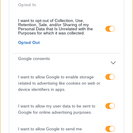
Categorias Blog
Opted In
Aprendizagem
I want to opt-out of Collection, Use,
Artigo De Opinião
Retention, Sale, and/or Sharing of my
Personal Data that Is Unrelated with the
Atendimento E Relação Cliente
Purposes for which it was collected.
Opted Out
Comunicação
Cultura
Google consents
Desenvolvimento
Desenvolvimento De Competências
I want to allow Google to enable storage
related to advertising like cookies on web or
Entrevista
device identifiers in apps.
Expo RH
I want to allow my user data to be sent to
IA
Google for online advertising purposes.
Inglês
Interculturalidade
I want to allow Google to send me