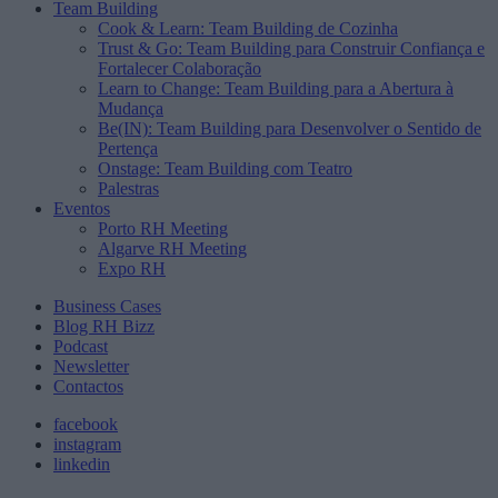
Team Building
Cook & Learn: Team Building de Cozinha
Trust & Go: Team Building para Construir Confiança e
Fortalecer Colaboração
Learn to Change: Team Building para a Abertura à
Mudança
Be(IN): Team Building para Desenvolver o Sentido de
Pertença
Onstage: Team Building com Teatro
Palestras
Eventos
Porto RH Meeting
Algarve RH Meeting
Expo RH
Business Cases
Blog RH Bizz
Podcast
Newsletter
Contactos
facebook
instagram
linkedin