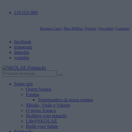
210 033 800
Business Cases
|
Blog RHBizz
|
Podcast
|
Newsletter
|
Contactos
facebook
instagram
linkedin
youtube
Sobre nós
Quem Somos
Equipa
Testemunhos da nossa equipa
Missão, Visão e Valores
O nosso Espaço
Builders com impacto
Life@SKOLAE
Build your future
Formação