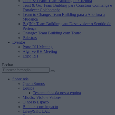
Cook & Learn: Team Building de Cozinha
Trust & Go: Team Building para Construir Confiança e
Fortalecer Colaboração
Learn to Change: Team Building para a Abertura à
Mudança
Be(IN): Team Building para Desenvolver o Sentido de
Pertença
Onstage: Team Building com Teatro
Palestras
Eventos
Porto RH Meeting
Algarve RH Meeting
Expo RH
Fechar
Sobre nós
Quem Somos
Equipa
Testemunhos da nossa equipa
Missão, Visão e Valores
O nosso Espaço
Builders com impacto
Life@SKOLAE