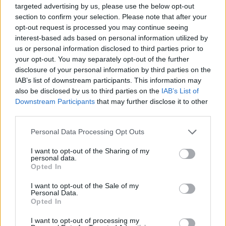
targeted advertising by us, please use the below opt-out
2 dias
section to confirm your selection. Please note that after your
opt-out request is processed you may continue seeing
Formador
interest-based ads based on personal information utilized by
us or personal information disclosed to third parties prior to
Helena Couras
your opt-out. You may separately opt-out of the further
disclosure of your personal information by third parties on the
É formadora Sénior, desde 2009, com uma vasta carreira em
IAB’s list of downstream participants. This information may
Formação Empresarial, nas áreas da Liderança, Desenvolvimento
also be disclosed by us to third parties on the
IAB’s List of
Pessoal, Vendas e Relação com o cliente.
Downstream Participants
that may further disclose it to other
Trabalhou como formadora e consultora em projetos que envolviam
third parties.
a relação com o cliente e a gestão da qualidade do serviço.
Please note that this website/app uses one or more Google
Personal Data Processing Opt Outs
Assumiu funções de Direção e coordenação de equipas de empresas
services and may gather and store information including but
ligadas ao retalho e agroindústria.
not limited to your visit or usage behaviour. You may click to
I want to opt-out of the Sharing of my
personal data.
Licenciada em Engenharia Agroindustrial, pelo Instituto Superior de
grant or deny consent to Google and its third-party tags to
Opted In
Agronomia de Lisboa, tem aprofundado a sua formação e
use your data for below specified purposes in below Google
especialização em novas metodologias de aprendizagem e em temas
consent section.
I want to opt-out of the Sale of my
ligados à programação neurolinguística.
Personal Data.
Opted In
É certificada no método LSP – LEGO® SERIOUS PLAY.
International Practitioner em PNL (Programação Neurolinguística).
I want to opt-out of processing my