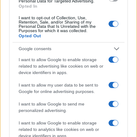
Personal Data for Targeted Advertising.
Objetivos
Opted In
Metodologia
Programa
I want to opt-out of Collection, Use,
Duração
Retention, Sale, and/or Sharing of my
Formador
Personal Data that Is Unrelated with the
Purposes for which it was collected.
Business Case
Opted Out
Google consents
Objetivos da formação Facilitação da Mudança com
Lego® Serious Play
I want to allow Google to enable storage
related to advertising like cookies on web or
Identificar os diferentes tipos de mudança e as suas
device identifiers in apps.
consequências
Utilizar estratégias de gestão das emoções e de preocupações
I want to allow my user data to be sent to
Reconhecer as várias barreiras à mudança e utilizar estratégias
Google for online advertising purposes.
para as ultrapassar
Otimizar a capacidade de comunicação, empatia e resiliência
em processos de mudança
I want to allow Google to send me
Utilizar estratégias de gestão/mediação de conflitos ligados a
personalized advertising.
processos de mudança
Utilizar ferramentas para promover, estimular e implementar a
I want to allow Google to enable storage
mudança nas equipas que integra e/ou lidera
related to analytics like cookies on web or
device identifiers in apps.