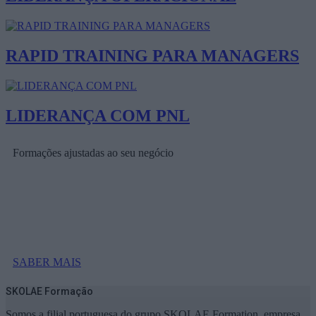
RAPID TRAINING PARA MANAGERS
LIDERANÇA COM PNL
Formações ajustadas ao seu negócio
FORMAÇÕES À MEDIDA
Provocamos e aceleramos processos de mudança com a
implementação e desenvolvimento de soluções pragmáticas
orientadas para os resultados
SABER MAIS
SKOLAE Formação
Somos a filial portuguesa do grupo SKOLAE Formation, empresa