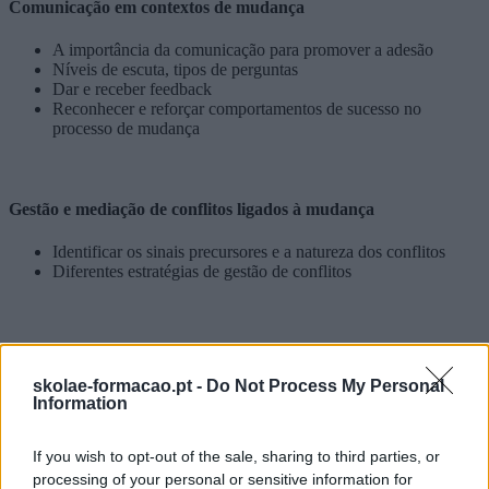
Comunicação em contextos de mudança
A importância da comunicação para promover a adesão
Níveis de escuta, tipos de perguntas
Dar e receber feedback
Reconhecer e reforçar comportamentos de sucesso no
processo de mudança
Gestão e mediação de conflitos ligados à mudança
Identificar os sinais precursores e a natureza dos conflitos
Diferentes estratégias de gestão de conflitos
A gestão do desempenho no processo de mudança
skolae-formacao.pt -
Do Not Process My Personal
Utilizar estratégias de gestão das objeções à mudança e
Information
influenciar positivamente a mudança de
atitude/comportamentos
If you wish to opt-out of the sale, sharing to third parties, or
Duração
processing of your personal or sensitive information for