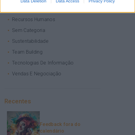
Data Deletion
Data Access
Privacy Policy
PORTO RH MEETING
Recursos Humanos
Sem Categoria
Sustentabilidade
Team Building
Tecnologias De Informação
Vendas E Negociação
Recentes
Feedback fora do
calendário