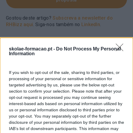
Gostou deste artigo?
Subscreva a newsletter do
RHBizz aqui
. Siga-nos também no
LinkedIn
.
skolae-formacao.pt -
Do Not Process My Personal
Information
Seguinte
FEEDBACK, NÃO É POR
If you wish to opt-out of the sale, sharing to third parties, or
Anterior
MUITO OUVIRMOS
processing of your personal or sensitive information for
TEMPO E
FALAR QUE O
targeted advertising by us, please use the below opt-out
PRODUTIVIDADE,
PRATICAMOS DE FORMA
section to confirm your selection. Please note that after your
EXPLORAR UM
SAUDÁVEL, TAMBÉM
opt-out request is processed you may continue seeing
CAMINHO MENOS
AQUI É PRECISO
interest-based ads based on personal information utilized by
PERCORRIDO
EVOLUIR
us or personal information disclosed to third parties prior to
your opt-out. You may separately opt-out of the further
disclosure of your personal information by third parties on the
IAB’s list of downstream participants. This information may