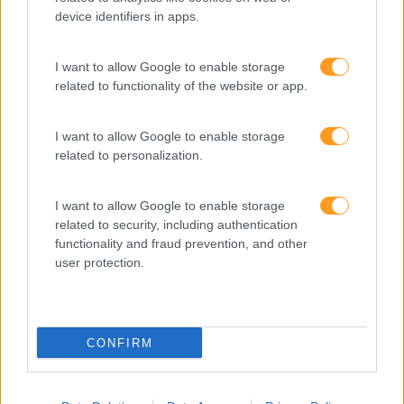
Cultura
device identifiers in apps.
Desenvolvimento
I want to allow Google to enable storage
Desenvolvimento De Competências
related to functionality of the website or app.
Entrevista
I want to allow Google to enable storage
Expo RH
related to personalization.
IA
Inglês
I want to allow Google to enable storage
related to security, including authentication
Interculturalidade
functionality and fraud prevention, and other
user protection.
Keep In Mind
Liderança
Mudança
CONFIRM
Perspetivas
Pessoas