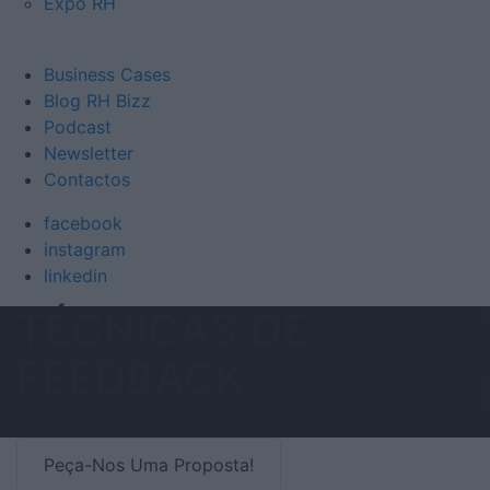
Expo RH
Business Cases
Blog RH Bizz
Podcast
Newsletter
Contactos
facebook
instagram
linkedin
TÉCNICAS DE
FEEDBACK
Comunicar para melhorar a eficiência e a credibilidade
Peça-Nos Uma Proposta!