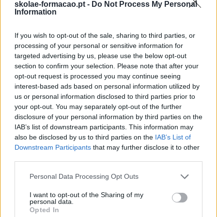
skolae-formacao.pt -
Do Not Process My Personal
Cook & Learn: Team Building de Cozinha
Information
Trust & Go: Team Building para Construir Confiança e
Fortalecer Colaboração
If you wish to opt-out of the sale, sharing to third parties, or
Learn to Change: Team Building para a Abertura à
processing of your personal or sensitive information for
Mudança
targeted advertising by us, please use the below opt-out
Be(IN): Team Building para Desenvolver o Sentido de
section to confirm your selection. Please note that after your
Pertença
opt-out request is processed you may continue seeing
Onstage: Team Building com Teatro
interest-based ads based on personal information utilized by
us or personal information disclosed to third parties prior to
Palestras
your opt-out. You may separately opt-out of the further
Eventos
disclosure of your personal information by third parties on the
Porto RH Meeting
IAB’s list of downstream participants. This information may
Algarve RH Meeting
also be disclosed by us to third parties on the
IAB’s List of
Expo RH
Downstream Participants
that may further disclose it to other
third parties.
Please note that this website/app uses one or more Google
Personal Data Processing Opt Outs
Business Cases
services and may gather and store information including but
Blog RH Bizz
not limited to your visit or usage behaviour. You may click to
I want to opt-out of the Sharing of my
personal data.
Podcast
grant or deny consent to Google and its third-party tags to
Opted In
Newsletter
use your data for below specified purposes in below Google