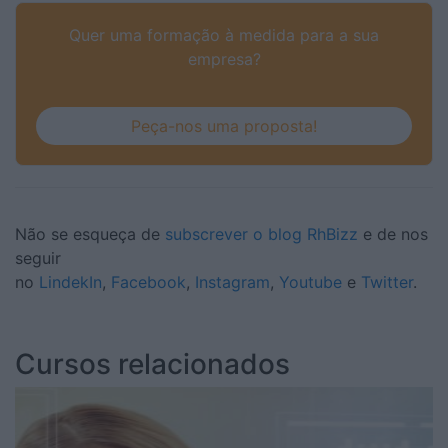
Quer uma formação à medida para a sua
empresa?
Peça-nos uma proposta!
Não se esqueça de
subscrever o blog RhBizz
e de nos
seguir
no
LindekIn
,
Facebook
,
Instagram
,
Youtube
e
Twitter
.
Cursos relacionados