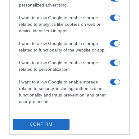
personalized advertising.
Overview
I want to allow Google to enable storage
Peça-nos uma proposta!
related to analytics like cookies on web or
device identifiers in apps.
I want to allow Google to enable storage
As entrevistas de gestão e avaliação de desempenho
related to functionality of the website or app.
têm de ser muito mais do que uma simples entrevista
– têm de fazer a correta avaliação de desempenho do
I want to allow Google to enable storage
entrevistado e funcionar como plataforma para a sua
related to personalization.
melhoria contínua. Esta formação em Entrevistas de
I want to allow Google to enable storage
Gestão e Avaliação de Desempenho proporciona as
related to security, including authentication
condições necessárias para tirar todo o partido da
functionality and fraud prevention, and other
avaliação regular de desempenho.
user protection.
Objetivos
Metodologia
CONFIRM
Programa
Duração