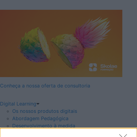
Conheça a nossa oferta de consultoria
Digital Learning
Os nossos produtos digitais
Abordagem Pedagógica
Desenvolvimento à medida
Team Building