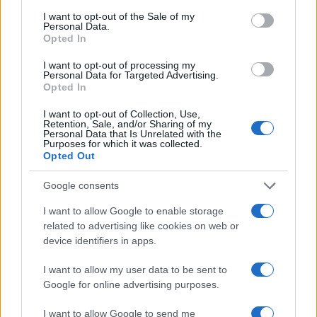
consent section.
Contactos
I want to opt-out of the Sale of my
Personal Data.
Opted In
facebook
instagram
I want to opt-out of processing my
Personal Data for Targeted Advertising.
linkedin
Opted In
ENTREVISTAS DE
I want to opt-out of Collection, Use,
Retention, Sale, and/or Sharing of my
GESTÃO E
Personal Data that Is Unrelated with the
Purposes for which it was collected.
Opted Out
AVALIAÇÃO DE
Google consents
DESEMPENHO
I want to allow Google to enable storage
related to advertising like cookies on web or
Peça-nos uma proposta!
device identifiers in apps.
I want to allow my user data to be sent to
Google for online advertising purposes.
Formador
Ana Paredes
Estudantes
0 (Registered)
I want to allow Google to send me