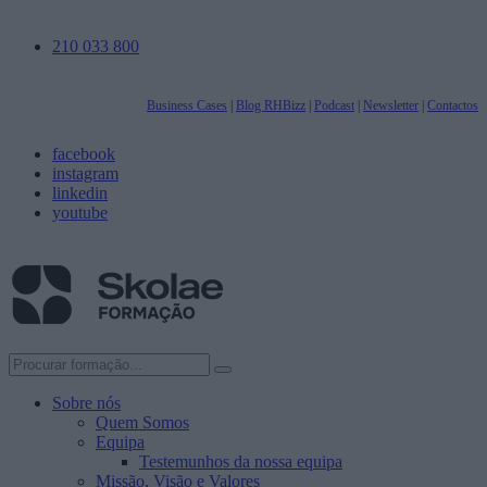
210 033 800
Business Cases
|
Blog RHBizz
|
Podcast
|
Newsletter
|
Contactos
facebook
instagram
linkedin
youtube
Sobre nós
Quem Somos
Equipa
Testemunhos da nossa equipa
Missão, Visão e Valores