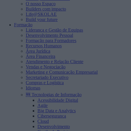
O nosso Espaço
Builders com impacto
Life@SKOLAE
Build your future
Formação
Liderança e Gestão de Equipas
Desenvolvimento Pessoal
Formação para Formadores
Recursos Humanos
Área Jurídica
Área Financeira
Atendimento e Relação Cliente
Vendas e Negociação
Marketing e Comunicação Empresarial
Secretariado Executivo
Compras e Logística
Idiomas
🆕 Tecnologias de Informação
Acessibilidade Digital
Agile
Big Data e Analytics
Cibersegurança
Cloud
Desenvolvimento