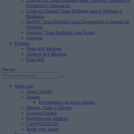
Trust & Go: Team Building para Construir Confiança e
Fortalecer Colaboração
Learn to Change: Team Building para a Abertura à
Mudança
Be(IN): Team Building para Desenvolver o Sentido de
Pertença
Onstage: Team Building com Teatro
Palestras
Eventos
Porto RH Meeting
Algarve RH Meeting
Expo RH
Fechar
Sobre nós
Quem Somos
Equipa
Testemunhos da nossa equipa
Missão, Visão e Valores
O nosso Espaço
Builders com impacto
Life@SKOLAE
Build your future