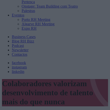
Pertença
Onstage: Team Building com Teatro
Palestras
Eventos
Porto RH Meeting
Algarve RH Meeting
Expo RH
Business Cases
Blog RH Bizz
Podcast
Newsletter
Contactos
facebook
instagram
linkedin
Colaboradores valorizam
desenvolvimento de talento
mais do que nunca