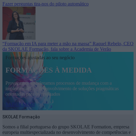
Fazer perguntas tira-nos do piloto automático
“Formação em IA para meter a mão na massa” Raquel Rebelo, CEO
da SKOLAE Formação, fala sobre a Academia de Verão
Formações ajustadas ao seu negócio
FORMAÇÕES À MEDIDA
Provocamos e aceleramos processos de mudança com a
implementação e desenvolvimento de soluções pragmáticas
orientadas para os resultados
SABER MAIS
SKOLAE Formação
Somos a filial portuguesa do grupo SKOLAE Formation, empresa
europeia multiespecializada no desenvolvimento de competências e