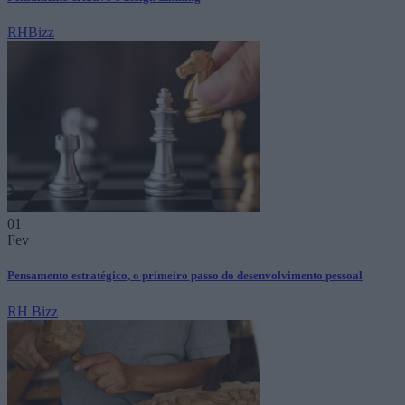
RHBizz
01
Fev
Pensamento estratégico, o primeiro passo do desenvolvimento pessoal
RH Bizz