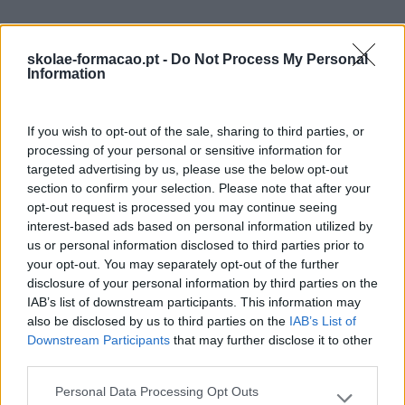
skolae-formacao.pt -
Do Not Process My Personal
Information
If you wish to opt-out of the sale, sharing to third parties, or
processing of your personal or sensitive information for
targeted advertising by us, please use the below opt-out
section to confirm your selection. Please note that after your
opt-out request is processed you may continue seeing
interest-based ads based on personal information utilized by
us or personal information disclosed to third parties prior to
your opt-out. You may separately opt-out of the further
disclosure of your personal information by third parties on the
ESTAS SÃO AS COMPETÊNCIAS MAIS PROCURADAS
IAB’s list of downstream participants. This information may
PELAS EMPRESAS EM 2018, SEGUNDO O LINKEDIN
also be disclosed by us to third parties on the
IAB’s List of
O LinkedIn analisou milhares de milhões de dados dos
Downstream Participants
that may further disclose it to other
mais de 500 milhões de perfis na sua plataforma para
third parties.
perceber quais as competências mais procuradas pelas
Personal Data Processing Opt Outs
empresas de todo o mundo. De acordo com a…
Please note that this website/app uses one or more Google