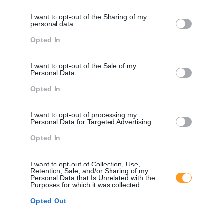
services and may gather and store information including but
I want to opt-out of the Sharing of my
not limited to your visit or usage behaviour. You may click to
personal data.
LEIA MAIS
grant or deny consent to Google and its third-party tags to
Opted In
use your data for below specified purposes in below Google
consent section.
I want to opt-out of the Sale of my
Personal Data.
Opted In
I want to opt-out of processing my
Personal Data for Targeted Advertising.
Opted In
I want to opt-out of Collection, Use,
Retention, Sale, and/or Sharing of my
Personal Data that Is Unrelated with the
Purposes for which it was collected.
Opted Out
À CONVERSA COM…ANA PRATES, GESTORA DE