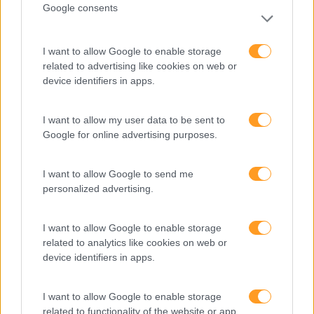
TALENTO DO GRUPO JOSÉ DE MELLO SAÚDE
Google consents
Na guerra da atração de talento, quem seduz quem?
Cabe às empresas serem atrativas para conseguirem o
I want to allow Google to enable storage
melhor talento? É frequente ouvirmos, nos dias de hoje,
related to advertising like cookies on web or
em entrevistas de seleção, que a motivação no trabalho…
device identifiers in apps.
LEIA MAIS
I want to allow my user data to be sent to
Google for online advertising purposes.
I want to allow Google to send me
personalized advertising.
I want to allow Google to enable storage
related to analytics like cookies on web or
device identifiers in apps.
I want to allow Google to enable storage
related to functionality of the website or app.