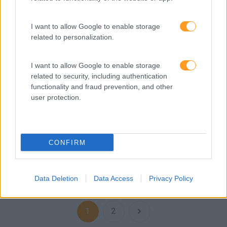
I want to allow Google to enable storage
related to personalization.
CONSCIÊNCIA SOCIAL PARA ATRAIR TALENTO E
REFORÇAR EMPLOYER BRANDING: QUAIS AS
I want to allow Google to enable storage
PERSPETIVAS?
related to security, including authentication
Os departamentos de Recursos Humanos são, mais do
functionality and fraud prevention, and other
que nunca, pressionados a encontrar estratégias para
user protection.
atrair e reter o melhor talento, e com a maioria das
empresas a não conseguirem aumentar salários torna-se
importante encontrar…
CONFIRM
LEIA MAIS
Data Deletion
Data Access
Privacy Policy
1
2