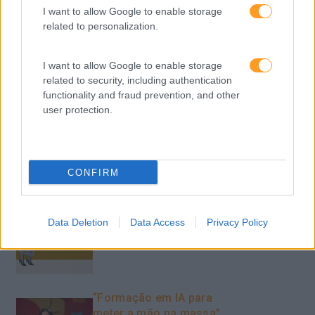
I want to allow Google to enable storage
Como usar a escuta
related to personalization.
ativa para reter talento,
melhorar o ambiente de
trabalho e aumentar a
I want to allow Google to enable storage
produtividade
related to security, including authentication
functionality and fraud prevention, and other
O futuro dos líderes é
user protection.
decidir com base em
dados e os dados
exigem pensamento
crítico
CONFIRM
Data Deletion
Data Access
Privacy Policy
Fazer perguntas tira-nos
do piloto automático
“Formação em IA para
meter a mão na massa”