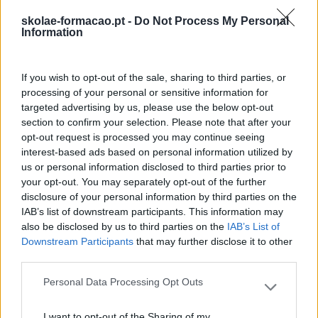
skolae-formacao.pt -
Do Not Process My Personal
Information
If you wish to opt-out of the sale, sharing to third parties, or
processing of your personal or sensitive information for
targeted advertising by us, please use the below opt-out
section to confirm your selection. Please note that after your
opt-out request is processed you may continue seeing
interest-based ads based on personal information utilized by
Categorias Blog
us or personal information disclosed to third parties prior to
your opt-out. You may separately opt-out of the further
Aprendizagem
disclosure of your personal information by third parties on the
IAB’s list of downstream participants. This information may
Artigo De Opinião
also be disclosed by us to third parties on the
IAB’s List of
Downstream Participants
that may further disclose it to other
Atendimento E Relação Cliente
third parties.
Comunicação
Personal Data Processing Opt Outs
Please note that this website/app uses one or more Google
Cultura
services and may gather and store information including but
I want to opt-out of the Sharing of my