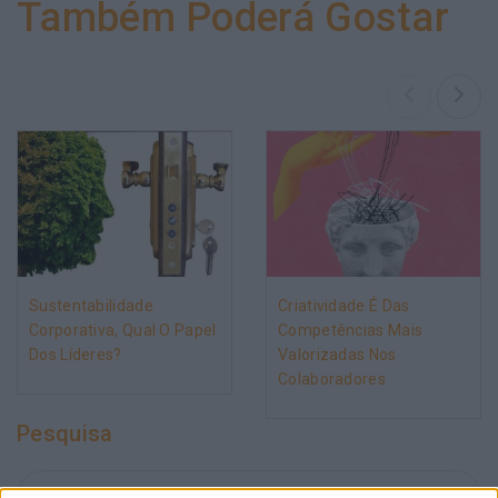
Também Poderá Gostar
Sustentabilidade
Criatividade É Das
Corporativa, Qual O Papel
Competências Mais
Dos Líderes?
Valorizadas Nos
Colaboradores
Pesquisa