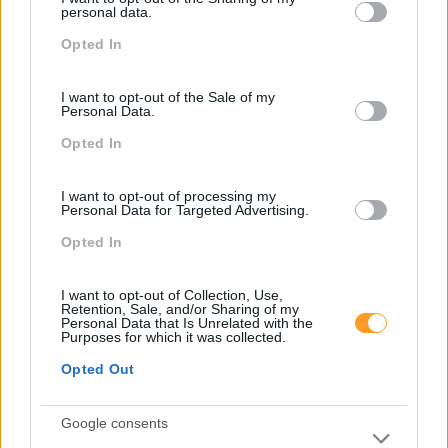
Desenvolvimento
not limited to your visit or usage behaviour. You may click to
personal data.
grant or deny consent to Google and its third-party tags to
Desenvolvimento De Competências
Opted In
use your data for below specified purposes in below Google
consent section.
Entrevista
I want to opt-out of the Sale of my
Expo RH
Personal Data.
Opted In
IA
Inglês
I want to opt-out of processing my
Personal Data for Targeted Advertising.
Interculturalidade
Opted In
Keep In Mind
Liderança
I want to opt-out of Collection, Use,
Retention, Sale, and/or Sharing of my
Personal Data that Is Unrelated with the
Mudança
Purposes for which it was collected.
Perspetivas
Opted Out
Pessoas
Google consents
PORTO RH MEETING