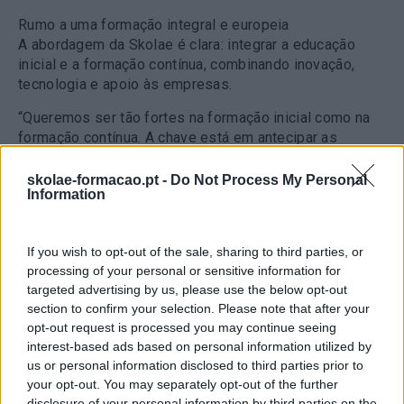
Rumo a uma formação integral e europeia
A abordagem da Skolae é clara: integrar a educação
inicial e a formação contínua, combinando inovação,
tecnologia e apoio às empresas.
“Queremos ser tão fortes na formação inicial como na
formação contínua. A chave está em antecipar as
mudanças do mercado e acompanhar as organizações
nas suas transformações.”
skolae-formacao.pt -
Do Not Process My Personal
Information
Esta aposta numa formação integral, inovadora e
conectada com as empresas reflete a vocação europeia
da Skolae e de todas as suas marcas. Em Portugal, na
If you wish to opt-out of the sale, sharing to third parties, or
Abilways, trabalhamos com o mesmo espírito: ajudar as
processing of your personal or sensitive information for
organizações a antecipar a mudança e a reforçar as
targeted advertising by us, please use the below opt-out
section to confirm your selection. Please note that after your
suas competências internas através de experiências de
opt-out request is processed you may continue seeing
aprendizagem práticas, personalizadas e
interest-based ads based on personal information utilized by
transformadoras.
us or personal information disclosed to third parties prior to
your opt-out. You may separately opt-out of the further
Acompanhar pessoas e empresas
disclosure of your personal information by third parties on the