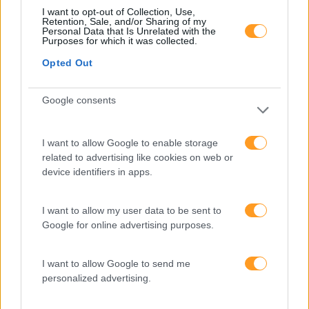
I want to opt-out of Collection, Use,
Retention, Sale, and/or Sharing of my
Personal Data that Is Unrelated with the
Anterior
Purposes for which it was collected.
INTELIGÊNCIA
Opted Out
ARTIFICIAL: TEMOS
Seguinte
HOJE COM RECURSO À
Google consents
IA, UM POTENCIAL DE
COMPETÊNCIAS RARAS:
CRIAR INSIGHTS MUITO
O NOVO OURO NEGRO
MAIS VALIOSOS
DAS ORGANIZAÇÕES
I want to allow Google to enable storage
related to advertising like cookies on web or
device identifiers in apps.
Também Poderá Gostar
I want to allow my user data to be sent to
Google for online advertising purposes.
I want to allow Google to send me
personalized advertising.