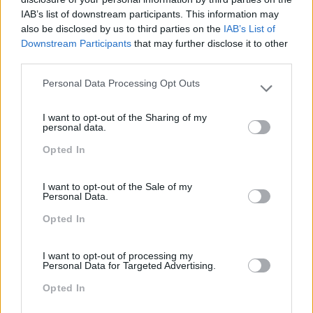
IAB’s list of downstream participants. This information may
no seu crescimento a longo prazo
also be disclosed by us to third parties on the
IAB’s List of
Downstream Participants
that may further disclose it to other
third parties.
A combinação de tecnologia, metodologias ativas e
Personal Data Processing Opt Outs
Please note that this website/app uses one or more Google
orientação para o desenvolvimento profissional é, hoje
services and may gather and store information including but
mais do que nunca, o caminho para uma
I want to opt-out of the Sharing of my
not limited to your visit or usage behaviour. You may click to
empregabilidade sustentável e uma economia do
personal data.
grant or deny consent to Google and its third-party tags to
conhecimento sólida.
Opted In
use your data for below specified purposes in below Google
A visão de Jonathan Azoulay reforça esta missão
consent section.
comum: acompanhar pessoas e empresas no seu
I want to opt-out of the Sale of my
crescimento a longo prazo, construindo em conjunto o
Personal Data.
futuro da formação na Europa.
Opted In
Leia a entrevista completa em
News Tank RH
I want to opt-out of processing my
Personal Data for Targeted Advertising.
Opted In