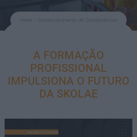
Home
Desenvolvimento de Competências
A FORMAÇÃO
PROFISSIONAL
IMPULSIONA O FUTURO
DA SKOLAE