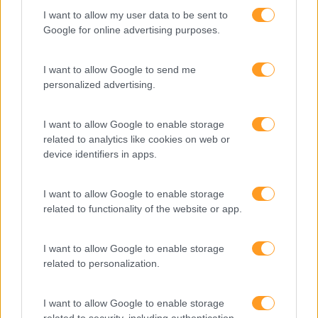
Categorias Blog
I want to allow my user data to be sent to
Aprendizagem
Google for online advertising purposes.
Artigo De Opinião
I want to allow Google to send me
Atendimento E Relação Cliente
personalized advertising.
Comunicação
I want to allow Google to enable storage
Cultura
related to analytics like cookies on web or
device identifiers in apps.
Desenvolvimento
Desenvolvimento De Competências
I want to allow Google to enable storage
Entrevista
related to functionality of the website or app.
Expo RH
I want to allow Google to enable storage
IA
related to personalization.
Inglês
I want to allow Google to enable storage
Interculturalidade
related to security, including authentication