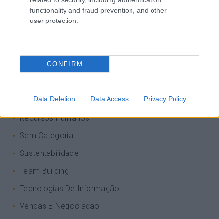
functionality and fraud prevention, and other
Keep In Mind
user protection.
Liderança
Mudança
CONFIRM
Perspetivas
Pessoas
Data Deletion
Data Access
Privacy Policy
PORTO RH MEETING
Recursos Humanos
Sem Categoria
Sustentabilidade
Team Building
Tecnologias De Informação
Vendas E Negociação