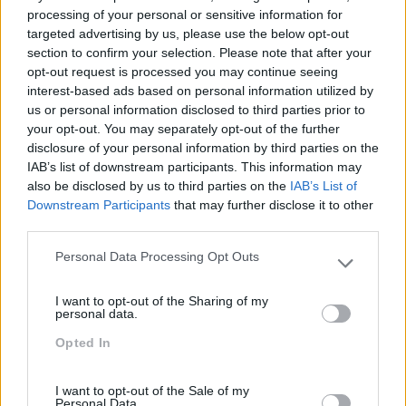
processing of your personal or sensitive information for
Anterior
Seguinte
targeted advertising by us, please use the below opt-out
ESTARMOS SEMPRE
TOTAL TRAINING
section to confirm your selection. Please note that after your
LIGADOS PODE
CONFERENCE | EDIÇÃO
opt-out request is processed you may continue seeing
PREJUDICAR O
DE 2015 – ENTREVISTA
interest-based ads based on personal information utilized by
NEGÓCIO
REVISTA PESSOAL
us or personal information disclosed to third parties prior to
your opt-out. You may separately opt-out of the further
disclosure of your personal information by third parties on the
IAB’s list of downstream participants. This information may
also be disclosed by us to third parties on the
IAB’s List of
Também Poderá Gostar
Downstream Participants
that may further disclose it to other
third parties.
Personal Data Processing Opt Outs
Please note that this website/app uses one or more Google
services and may gather and store information including but
I want to opt-out of the Sharing of my
not limited to your visit or usage behaviour. You may click to
personal data.
grant or deny consent to Google and its third-party tags to
Opted In
use your data for below specified purposes in below Google
consent section.
I want to opt-out of the Sale of my
Personal Data.