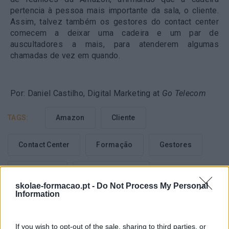
pertencia à pessoa mais importante da sala, o cliente.
Assim, talvez também os gestores do contact center
comecem a deixar uma cadeira e um par de
auscultadores a mais, para atenderem algumas
chamadas de vez em quando.
Por:
Daniel Castilho, Digital Marketing at
Go Telecom
TAGS:
Amazon
Cliente
Contact Center
Formação
Gestores
Jeff Bezos
Personalização
skolae-formacao.pt -
Do Not Process My Personal
Information
If you wish to opt-out of the sale, sharing to third parties, or