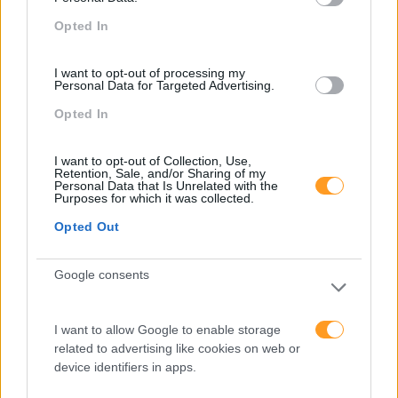
Opted In
Cultura Emocional Da
Fazer Viver Os Valores Da
Empresa E A Relação
Organização Em Todas
I want to opt-out of processing my
Com A Saúde Mental E A
As Gerações
Personal Data for Targeted Advertising.
Produtividade
Opted In
Pesquisa
I want to opt-out of Collection, Use,
Retention, Sale, and/or Sharing of my
Personal Data that Is Unrelated with the
Purposes for which it was collected.
Opted Out
Google consents
I want to allow Google to enable storage
related to advertising like cookies on web or
device identifiers in apps.