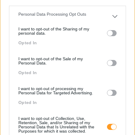
third parties.
Novas Ferramentas De
Sustentabilidade
Trabalho Na Investigação:
Corporativa, Qual O Papel
Personal Data Processing Opt Outs
Please note that this website/app uses one or more Google
Entre A Velocidade E O
Dos Líderes?
services and may gather and store information including but
Essencial Humano
I want to opt-out of the Sharing of my
not limited to your visit or usage behaviour. You may click to
personal data.
grant or deny consent to Google and its third-party tags to
Pesquisa
Opted In
use your data for below specified purposes in below Google
consent section.
I want to opt-out of the Sale of my
Personal Data.
Opted In
I want to opt-out of processing my
Personal Data for Targeted Advertising.
Opted In
I want to opt-out of Collection, Use,
Retention, Sale, and/or Sharing of my
Personal Data that Is Unrelated with the
Categorias Blog
Purposes for which it was collected.