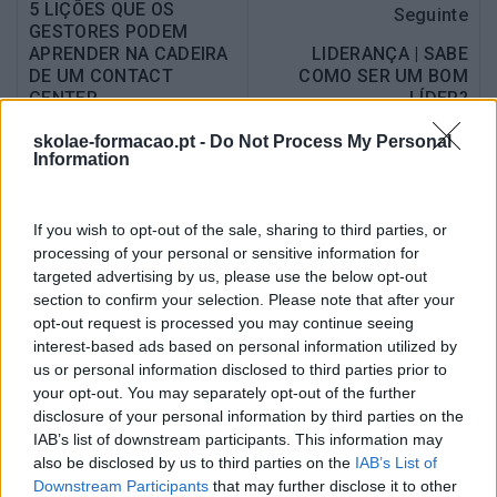
5 LIÇÕES QUE OS
Seguinte
GESTORES PODEM
APRENDER NA CADEIRA
LIDERANÇA | SABE
DE UM CONTACT
COMO SER UM BOM
CENTER
LÍDER?
skolae-formacao.pt -
Do Not Process My Personal
Information
Também Poderá Gostar
If you wish to opt-out of the sale, sharing to third parties, or
processing of your personal or sensitive information for
targeted advertising by us, please use the below opt-out
section to confirm your selection. Please note that after your
opt-out request is processed you may continue seeing
interest-based ads based on personal information utilized by
us or personal information disclosed to third parties prior to
your opt-out. You may separately opt-out of the further
disclosure of your personal information by third parties on the
IAB’s list of downstream participants. This information may
also be disclosed by us to third parties on the
IAB’s List of
Downstream Participants
that may further disclose it to other