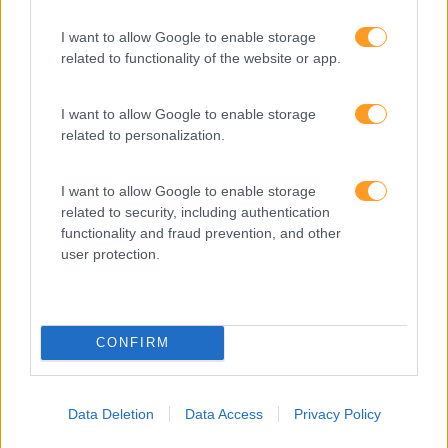
Keep In Mind
Liderança
I want to allow Google to enable storage
related to functionality of the website or app.
Mudança
Perspetivas
I want to allow Google to enable storage
related to personalization.
Pessoas
PORTO RH MEETING
I want to allow Google to enable storage
related to security, including authentication
Recursos Humanos
functionality and fraud prevention, and other
Sem Categoria
user protection.
Sustentabilidade
Team Building
CONFIRM
Tecnologias De Informação
Vendas E Negociação
Data Deletion
Data Access
Privacy Policy