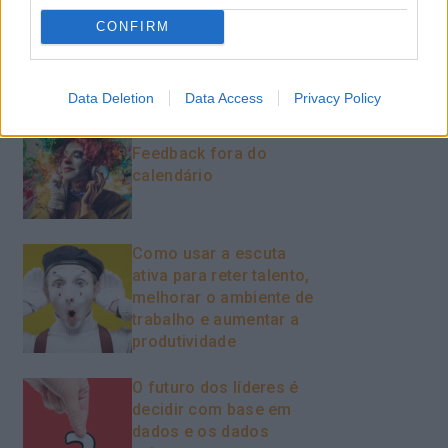
CONFIRM
Recentes
Data Deletion
Data Access
Privacy Policy
Feedback fora do
calendário
Como usar a escuta
ativa para reter talento,
melhorar o ambiente de
trabalho e aumentar a
produtividade
O futuro dos líderes é
decidir com base em
dados e os dados