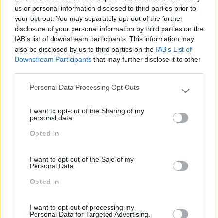
us or personal information disclosed to third parties prior to
your opt-out. You may separately opt-out of the further
Cultura Emocional Da
Fazer Viver Os Valores Da
disclosure of your personal information by third parties on the
IAB’s list of downstream participants. This information may
Empresa E A Relação
Organização Em Todas
also be disclosed by us to third parties on the
IAB’s List of
Com A Saúde Mental E A
As Gerações
Downstream Participants
that may further disclose it to other
Produtividade
third parties.
Pesquisa
Personal Data Processing Opt Outs
Please note that this website/app uses one or more Google
services and may gather and store information including but
I want to opt-out of the Sharing of my
not limited to your visit or usage behaviour. You may click to
personal data.
grant or deny consent to Google and its third-party tags to
Opted In
use your data for below specified purposes in below Google
consent section.
I want to opt-out of the Sale of my
Personal Data.
Opted In
I want to opt-out of processing my
Personal Data for Targeted Advertising.