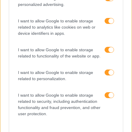
Interculturalidade
personalized advertising.
Keep In Mind
I want to allow Google to enable storage
Liderança
related to analytics like cookies on web or
Mudança
device identifiers in apps.
Perspetivas
I want to allow Google to enable storage
Pessoas
related to functionality of the website or app.
PORTO RH MEETING
I want to allow Google to enable storage
Recursos Humanos
related to personalization.
Sem Categoria
I want to allow Google to enable storage
Sustentabilidade
related to security, including authentication
Team Building
functionality and fraud prevention, and other
user protection.
Tecnologias De Informação
Vendas E Negociação