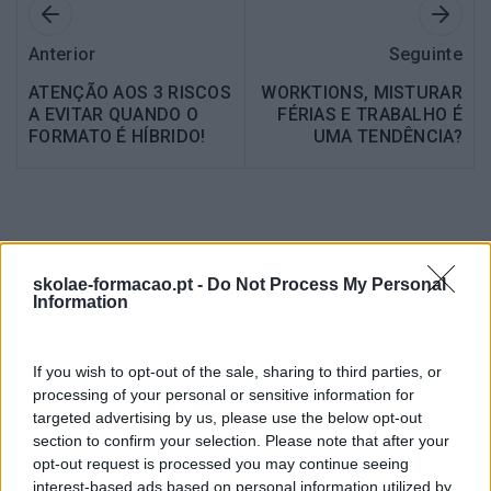
Anterior
Seguinte
ATENÇÃO AOS 3 RISCOS
WORKTIONS, MISTURAR
A EVITAR QUANDO O
FÉRIAS E TRABALHO É
FORMATO É HÍBRIDO!
UMA TENDÊNCIA?
Também Poderá Gostar
skolae-formacao.pt -
Do Not Process My Personal
Information
If you wish to opt-out of the sale, sharing to third parties, or
processing of your personal or sensitive information for
targeted advertising by us, please use the below opt-out
section to confirm your selection. Please note that after your
opt-out request is processed you may continue seeing
interest-based ads based on personal information utilized by