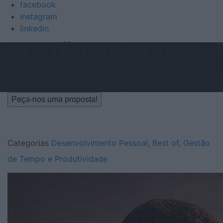
facebook
instagram
linkedin
GESTÃO DE STRESS
Compreenda os processos físicos, cognitivos e
emocionais envolvidos no stress
Peça-nos uma proposta!
Categorias
Desenvolvimento Pessoal
,
Best of
,
Gestão
de Tempo e Produtividade