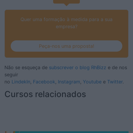
Quer uma formação à medida para a sua
empresa?
Peça-nos uma proposta!
Não se esqueça de
subscrever o blog RhBizz
e de nos
seguir
no
LindekIn
,
Facebook
,
Instagram
,
Youtube
e
Twitter
.
Cursos relacionados