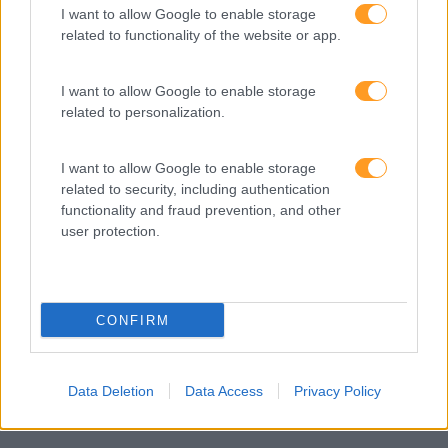
I want to allow Google to enable storage
related to functionality of the website or app.
I want to allow Google to enable storage
related to personalization.
I want to allow Google to enable storage
QUER MOTIVAR OS SEUS COLABORADORES? FAÇA
related to security, including authentication
ISTO BEM
functionality and fraud prevention, and other
user protection.
Engagement, motivação e felicidade no local de trabalho:
os estudos sugerem que estas três coisas estão nas
prioridades dos gestores de recursos humanos no que
diz respeito à procura de bem-estar para os seus
CONFIRM
colaboradores….
Data Deletion
Data Access
Privacy Policy
LEIA MAIS