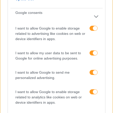
Google consents
COMO ACABAR COM O CICLO DE FRUSTRAÇÃO NO
TRABALHO
I want to allow Google to enable storage
Um colega que nunca cumpre prazos, um colega passivo-
related to advertising like cookies on web or
agressivo, um departamento que aparentemente acumula
device identifiers in apps.
todos os recursos da organização ou um chefe
incompetente. Revê-se neste cenário? Já todos tivemos
que lidar com conflitos ou fatores…
I want to allow my user data to be sent to
Google for online advertising purposes.
LEIA MAIS
I want to allow Google to send me
personalized advertising.
I want to allow Google to enable storage
related to analytics like cookies on web or
device identifiers in apps.