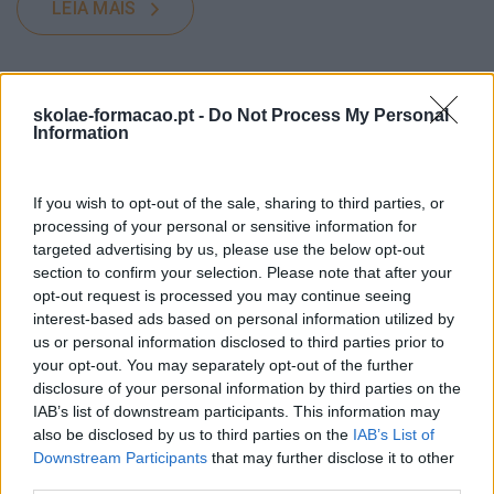
LEIA MAIS
skolae-formacao.pt -
Do Not Process My Personal
Information
If you wish to opt-out of the sale, sharing to third parties, or
processing of your personal or sensitive information for
targeted advertising by us, please use the below opt-out
section to confirm your selection. Please note that after your
opt-out request is processed you may continue seeing
interest-based ads based on personal information utilized by
us or personal information disclosed to third parties prior to
your opt-out. You may separately opt-out of the further
disclosure of your personal information by third parties on the
IAB’s list of downstream participants. This information may
DIGA ADEUS AOS CUBÍCULOS, OU COMO O DESIGN
also be disclosed by us to third parties on the
IAB’s List of
PODE TORNAR AS EMPRESAS MAIS PRODUTIVAS
Downstream Participants
that may further disclose it to other
Longe vão os tempos dos escritórios repletos de
third parties.