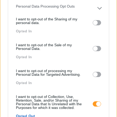
cubículos e de alcatifas. Os designers preocupam-se
Personal Data Processing Opt Outs
hoje em criar espaços que consigam manter-se atuais
Please note that this website/app uses one or more Google
para além do século XXI e que consigam revolucionar o
services and may gather and store information including but
bem-estar dos…
I want to opt-out of the Sharing of my
not limited to your visit or usage behaviour. You may click to
personal data.
grant or deny consent to Google and its third-party tags to
Opted In
use your data for below specified purposes in below Google
LEIA MAIS
consent section.
I want to opt-out of the Sale of my
Personal Data.
Opted In
I want to opt-out of processing my
Personal Data for Targeted Advertising.
Opted In
I want to opt-out of Collection, Use,
Retention, Sale, and/or Sharing of my
Personal Data that Is Unrelated with the
Purposes for which it was collected.
Opted Out