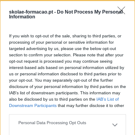
Também Poderá Gostar
skolae-formacao.pt -
Do Not Process My Personal
Information
If you wish to opt-out of the sale, sharing to third parties, or
processing of your personal or sensitive information for
targeted advertising by us, please use the below opt-out
section to confirm your selection. Please note that after your
opt-out request is processed you may continue seeing
interest-based ads based on personal information utilized by
us or personal information disclosed to third parties prior to
your opt-out. You may separately opt-out of the further
disclosure of your personal information by third parties on the
Cultura Emocional Da
Fazer Viver Os Valores Da
IAB’s list of downstream participants. This information may
Empresa E A Relação
Organização Em Todas
also be disclosed by us to third parties on the
IAB’s List of
Com A Saúde Mental E A
As Gerações
Downstream Participants
that may further disclose it to other
Produtividade
third parties.
Pesquisa
Personal Data Processing Opt Outs
Please note that this website/app uses one or more Google
services and may gather and store information including but