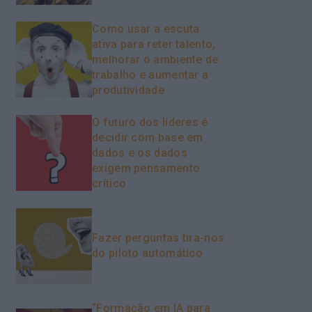
Como usar a escuta
ativa para reter talento,
melhorar o ambiente de
trabalho e aumentar a
produtividade
O futuro dos líderes é
decidir com base em
dados e os dados
exigem pensamento
crítico
Fazer perguntas tira-nos
do piloto automático
“Formação em IA para