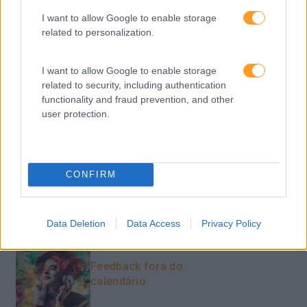
PORTO RH MEETING
I want to allow Google to enable storage
Recursos Humanos
related to personalization.
Sem Categoria
I want to allow Google to enable storage
Sustentabilidade
related to security, including authentication
functionality and fraud prevention, and other
Team Building
user protection.
Tecnologias De Informação
Vendas E Negociação
CONFIRM
Recentes
Data Deletion
Data Access
Privacy Policy
Feedback fora do
calendário