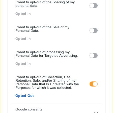
I want to opt-out of the Sharing of my
not limited to your visit or usage behaviour. You may click to
personal data.
grant or deny consent to Google and its third-party tags to
Opted In
use your data for below specified purposes in below Google
consent section.
I want to opt-out of the Sale of my
Personal Data.
Opted In
I want to opt-out of processing my
Personal Data for Targeted Advertising.
Opted In
Categorias Blog
Aprendizagem
I want to opt-out of Collection, Use,
Retention, Sale, and/or Sharing of my
Artigo De Opinião
Personal Data that Is Unrelated with the
Purposes for which it was collected.
Atendimento E Relação Cliente
Opted Out
Comunicação
Cultura
Google consents