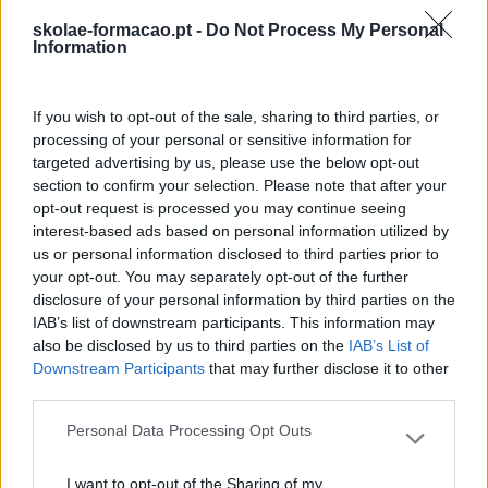
skolae-formacao.pt -
Do Not Process My Personal
O QUE O MUNDO
Seguinte
Information
CORPORATIVO TEM A
APRENDER COM A
ANALISAR
INDÚSTRIA DO
ESTRATEGICAMENTE 5
If you wish to opt-out of the sale, sharing to third parties, or
ENTRETENIMENTO?
TENDÊNCIAS EM 2022
processing of your personal or sensitive information for
targeted advertising by us, please use the below opt-out
section to confirm your selection. Please note that after your
opt-out request is processed you may continue seeing
interest-based ads based on personal information utilized by
Também Poderá Gostar
us or personal information disclosed to third parties prior to
your opt-out. You may separately opt-out of the further
disclosure of your personal information by third parties on the
IAB’s list of downstream participants. This information may
also be disclosed by us to third parties on the
IAB’s List of
Downstream Participants
that may further disclose it to other
third parties.
Personal Data Processing Opt Outs
Please note that this website/app uses one or more Google
services and may gather and store information including but
I want to opt-out of the Sharing of my