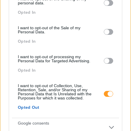
not limited to your visit or usage behaviour. You may click to
personal data.
grant or deny consent to Google and its third-party tags to
Opted In
Sustentabilidade
Criatividade É Das
use your data for below specified purposes in below Google
Corporativa, Qual O Papel
Competências Mais
consent section.
Dos Líderes?
Valorizadas Nos
I want to opt-out of the Sale of my
Colaboradores
Personal Data.
Opted In
Pesquisa
I want to opt-out of processing my
Personal Data for Targeted Advertising.
Opted In
I want to opt-out of Collection, Use,
Retention, Sale, and/or Sharing of my
Personal Data that Is Unrelated with the
Purposes for which it was collected.
Opted Out
Google consents