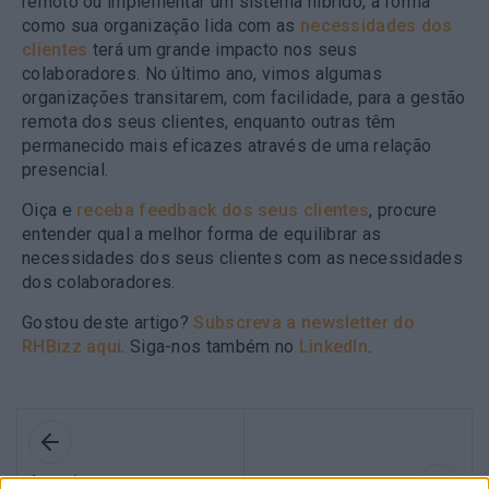
remoto ou implementar um sistema híbrido, a forma
como sua organização lida com as
necessidades dos
clientes
terá um grande impacto nos seus
colaboradores. No último ano, vimos algumas
organizações transitarem, com facilidade, para a gestão
remota dos seus clientes, enquanto outras têm
permanecido mais eficazes através de uma relação
presencial.
Oiça e
receba feedback dos seus clientes
, procure
entender qual a melhor forma de equilibrar as
necessidades dos seus clientes com as necessidades
dos colaboradores.
Gostou deste artigo?
Subscreva a newsletter do
RHBizz aqui
. Siga-nos também no
LinkedIn
.
Anterior