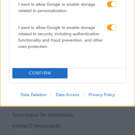
I want to allow Google to enable storage
Keep In Mind
related to personalization.
Liderança
I want to allow Google to enable storage
Mudança
related to security, including authentication
Perspetivas
functionality and fraud prevention, and other
user protection.
Pessoas
PORTO RH MEETING
Recursos Humanos
CONFIRM
Sem Categoria
Sustentabilidade
Data Deletion
Data Access
Privacy Policy
Team Building
Tecnologias De Informação
Vendas E Negociação