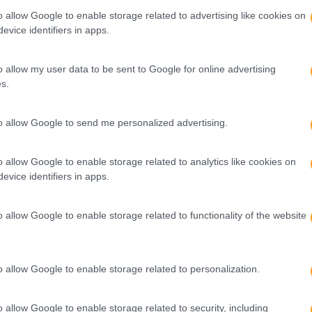
o allow Google to enable storage related to advertising like cookies on
evice identifiers in apps.
a empresa e até que esta comece a dar lucro: pense nas d
inesperadas.
o allow my user data to be sent to Google for online advertising
s.
danças. O mercado e os consumidores mudam e um produto q
ar três anos depois.
to allow Google to send me personalized advertising.
o allow Google to enable storage related to analytics like cookies on
e esteja aberto a críticas e a eventuais mudanças de plano.
evice identifiers in apps.
do e que pode ser, afinal, o melhor.
o allow Google to enable storage related to functionality of the website
lvimento Pessoal
Empreendedor
Empreendedor
o allow Google to enable storage related to personalization.
o allow Google to enable storage related to security, including