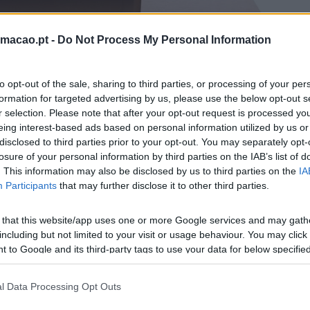
rmacao.pt -
Do Not Process My Personal Information
to opt-out of the sale, sharing to third parties, or processing of your per
formation for targeted advertising by us, please use the below opt-out s
r selection. Please note that after your opt-out request is processed y
eing interest-based ads based on personal information utilized by us or
unto de consultores para perceber quais são os erros mais
disclosed to third parties prior to your opt-out. You may separately opt-
s dez erros mais cometidos por ‘iniciantes’.
losure of your personal information by third parties on the IAB’s list of
. This information may also be disclosed by us to third parties on the
IA
Participants
that may further disclose it to other third parties.
ão: quanto mais simples e objetivo for o plano de negócios
 that this website/app uses one or more Google services and may gath
including but not limited to your visit or usage behaviour. You may click 
 to Google and its third-party tags to use your data for below specifi
ogle consent section.
azer aquilo que gosta e numa área que lhe dê prazer. A paixã
l Data Processing Opt Outs