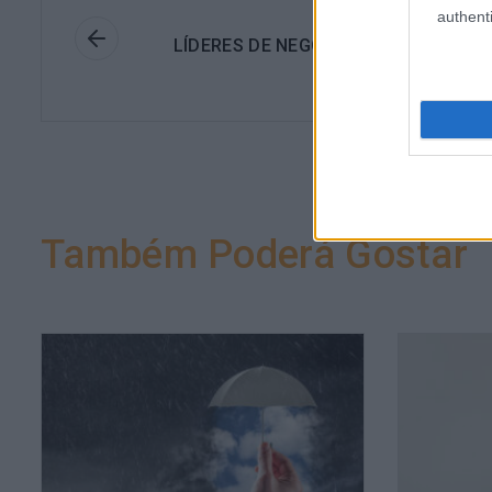
Anteri
authenti
LÍDERES DE NEGÓCIOS DEVEM PENSA
COMO CIENTISTA
Também Poderá Gostar