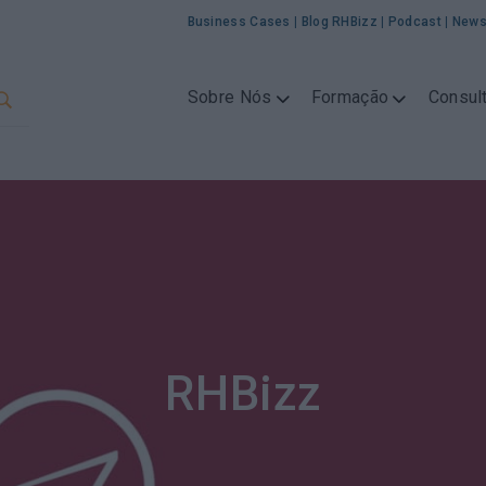
Business Cases
|
Blog RHBizz
|
Podcast
|
News
Sobre Nós
Formação
Consult
RHBizz