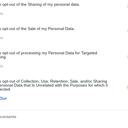
o opt-out of the Sharing of my personal data.
ncia, que produtos e/ou serviços oferece, quanto fatura, 
In
sta um concorrente direto, com os mesmos produtos da sua em
nheiro e como poderá atraí-los para a sua empresa.
o opt-out of the Sale of my Personal Data.
In
to. Recolher as opiniões de potenciais clientes nessa fas
to opt-out of processing my Personal Data for Targeted
ing.
In
produção dos seus produtos, os fornecedores e saber expli
is de venda, etc.
o opt-out of Collection, Use, Retention, Sale, and/or Sharing
ersonal Data that Is Unrelated with the Purposes for which it
 a empresa
lected.
Out
a o arranque da sua empresa e que tipos de competências d
consents
 incluir pessoal, despesas, pagamentos a fornecedores, etc.