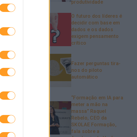
produtividade
espesas com
O futuro dos líderes é
decidir com base em
dados e os dados
exigem pensamento
crítico
ue funciona
Fazer perguntas tira-
nos do piloto
 As críticas
automático
ismo
“Formação em IA para
meter a mão na
massa” Raquel
Rebelo, CEO da
SKOLAE Formação,
fala sobre a