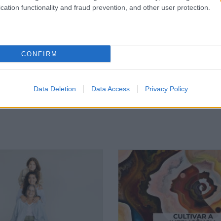
or
Seguinte
cation functionality and fraud prevention, and other user protection.
R
LIÇÕES QUE DEVE APRENDER COM OS
S
EMPREENDEDORES DE SILICON VALLEY
CONFIRM
Data Deletion
Data Access
Privacy Policy