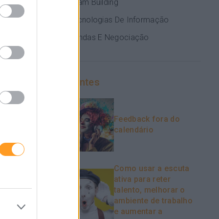
Team Building
Tecnologias De Informação
quais são os
presa, tente
Vendas E Negociação
e é a melhor
Recentes
Feedback fora do
car de forma
calendário
Como usar a escuta
evem ter.
ativa para reter
talento, melhorar o
ambiente de trabalho
e aumentar a