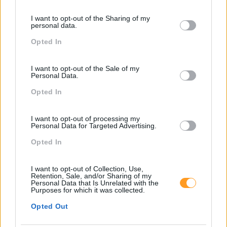
Please note that this website/app uses one or more Google
services and may gather and store information including but
I want to opt-out of the Sharing of my
not limited to your visit or usage behaviour. You may click to
personal data.
grant or deny consent to Google and its third-party tags to
Opted In
Categorias Blog
use your data for below specified purposes in below Google
consent section.
Aprendizagem
I want to opt-out of the Sale of my
Personal Data.
Artigo De Opinião
Opted In
Atendimento E Relação Cliente
Comunicação
I want to opt-out of processing my
Personal Data for Targeted Advertising.
Cultura
Opted In
Desenvolvimento
I want to opt-out of Collection, Use,
Desenvolvimento De Competências
Retention, Sale, and/or Sharing of my
Personal Data that Is Unrelated with the
Entrevista
Purposes for which it was collected.
Expo RH
Opted Out
IA