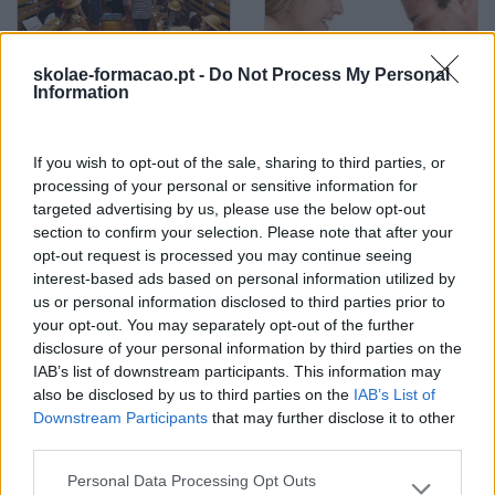
skolae-formacao.pt -
Do Not Process My Personal
Information
Aprender É A Regra Do
Ter Uma Relação De
Jogo: Como Usar A
Sucesso Com O Cliente
Gamificação No
Também Se Aprende
If you wish to opt-out of the sale, sharing to third parties, or
Desenvolvimento De
processing of your personal or sensitive information for
targeted advertising by us, please use the below opt-out
Competências
section to confirm your selection. Please note that after your
opt-out request is processed you may continue seeing
Pesquisa
interest-based ads based on personal information utilized by
us or personal information disclosed to third parties prior to
your opt-out. You may separately opt-out of the further
disclosure of your personal information by third parties on the
IAB’s list of downstream participants. This information may
also be disclosed by us to third parties on the
IAB’s List of
Downstream Participants
that may further disclose it to other
third parties.
Personal Data Processing Opt Outs