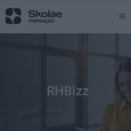
RHBizz