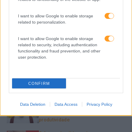
Tecnologias De Informação
Vendas E Negociação
I want to allow Google to enable storage
related to personalization.
I want to allow Google to enable storage
Recentes
related to security, including authentication
functionality and fraud prevention, and other
user protection.
Feedback fora do
calendário
CONFIRM
Como usar a escuta
ativa para reter talento,
Data Deletion
Data Access
Privacy Policy
melhorar o ambiente de
trabalho e aumentar a
produtividade