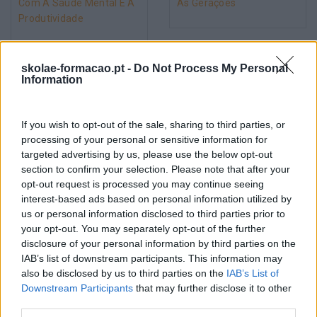
Com A Saúde Mental E A
As Gerações
Produtividade
Pesquisa
skolae-formacao.pt -
Do Not Process My Personal
Information
If you wish to opt-out of the sale, sharing to third parties, or
processing of your personal or sensitive information for
targeted advertising by us, please use the below opt-out
section to confirm your selection. Please note that after your
opt-out request is processed you may continue seeing
interest-based ads based on personal information utilized by
us or personal information disclosed to third parties prior to
your opt-out. You may separately opt-out of the further
disclosure of your personal information by third parties on the
IAB’s list of downstream participants. This information may
Categorias Blog
also be disclosed by us to third parties on the
IAB’s List of
Aprendizagem
Downstream Participants
that may further disclose it to other
third parties.
Artigo De Opinião