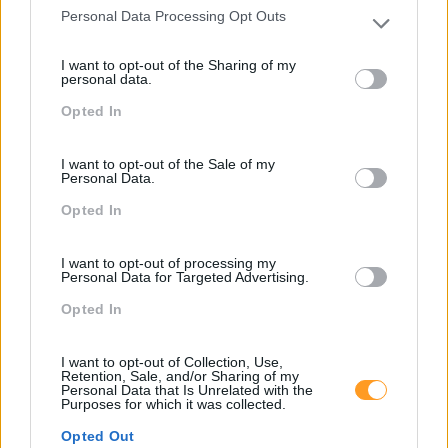
Personal Data Processing Opt Outs
Atendimento E Relação Cliente
Please note that this website/app uses one or more Google
services and may gather and store information including but
Comunicação
I want to opt-out of the Sharing of my
not limited to your visit or usage behaviour. You may click to
personal data.
grant or deny consent to Google and its third-party tags to
Cultura
Opted In
use your data for below specified purposes in below Google
Desenvolvimento
consent section.
I want to opt-out of the Sale of my
Desenvolvimento De Competências
Personal Data.
Entrevista
Opted In
Expo RH
I want to opt-out of processing my
Personal Data for Targeted Advertising.
IA
Opted In
Inglês
Interculturalidade
I want to opt-out of Collection, Use,
Retention, Sale, and/or Sharing of my
Keep In Mind
Personal Data that Is Unrelated with the
Purposes for which it was collected.
Liderança
Opted Out