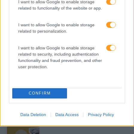
I want to allow Google to enable storage
related to functionality of the website or app.
Feedback fora do
calendário
I want to allow Google to enable storage
related to personalization.
Como usar a escuta
I want to allow Google to enable storage
ativa para reter talento,
related to security, including authentication
melhorar o ambiente de
functionality and fraud prevention, and other
trabalho e aumentar a
user protection.
produtividade
O futuro dos líderes é
decidir com base em
CONFIRM
dados e os dados
exigem pensamento
crítico
Data Deletion
Data Access
Privacy Policy