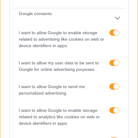
Expo RH
Google consents
IA
Inglês
I want to allow Google to enable storage
Interculturalidade
related to advertising like cookies on web or
device identifiers in apps.
Keep In Mind
Liderança
I want to allow my user data to be sent to
Google for online advertising purposes.
Mudança
Perspetivas
I want to allow Google to send me
personalized advertising.
Pessoas
PORTO RH MEETING
I want to allow Google to enable storage
Recursos Humanos
related to analytics like cookies on web or
device identifiers in apps.
Sem Categoria