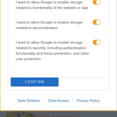
Sustentabilidade
I want to allow Google to enable storage
related to functionality of the website or app.
Team Building
Tecnologias De Informação
I want to allow Google to enable storage
related to personalization.
Vendas E Negociação
I want to allow Google to enable storage
related to security, including authentication
Recentes
functionality and fraud prevention, and other
user protection.
Feedback fora do
calendário
CONFIRM
Como usar a escuta
Data Deletion
Data Access
Privacy Policy
ativa para reter talento,
melhorar o ambiente de
trabalho e aumentar a