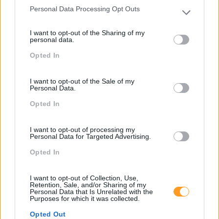
Personal Data Processing Opt Outs
Please note that this website/app uses one or more Google
services and may gather and store information including but
I want to opt-out of the Sharing of my
not limited to your visit or usage behaviour. You may click to
personal data.
grant or deny consent to Google and its third-party tags to
Opted In
use your data for below specified purposes in below Google
consent section.
Categorias Blog
I want to opt-out of the Sale of my
Aprendizagem
Personal Data.
Opted In
Artigo De Opinião
Atendimento E Relação Cliente
I want to opt-out of processing my
Personal Data for Targeted Advertising.
Comunicação
Opted In
Cultura
Desenvolvimento
I want to opt-out of Collection, Use,
Retention, Sale, and/or Sharing of my
Personal Data that Is Unrelated with the
Desenvolvimento De Competências
Purposes for which it was collected.
Entrevista
Opted Out