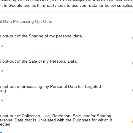
programa, áreas de exposição e lazer
 to Google and its third-party tags to use your data for below specifi
ogle consent section.
Emoções
l Data Processing Opt Outs
á descontrair e fazer uma pausa, interagir com outros parti
o opt-out of the Sharing of my personal data.
In
s conferências, aceder aos stands virtuais dos parceiros, in
o opt-out of the Sale of my Personal Data.
In
zz aqui
. Siga-nos também no
LinkedIn
.
to opt-out of processing my Personal Data for Targeted
ing.
In
or
Seguinte
M
EXPO RH, 3 DIAS VIVIDOS INTENSAMENTE
o opt-out of Collection, Use, Retention, Sale, and/or Sharing
ersonal Data that Is Unrelated with the Purposes for which it
S
lected.
.