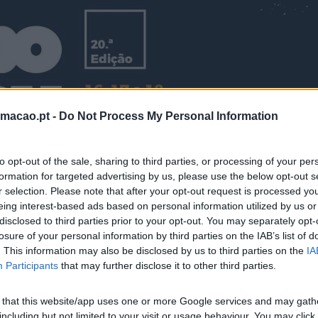
rmacao.pt -
Do Not Process My Personal Information
to opt-out of the sale, sharing to third parties, or processing of your per
formation for targeted advertising by us, please use the below opt-out s
r selection. Please note that after your opt-out request is processed y
eing interest-based ads based on personal information utilized by us or
disclosed to third parties prior to your opt-out. You may separately opt-
losure of your personal information by third parties on the IAB’s list of
. This information may also be disclosed by us to third parties on the
IA
Participants
that may further disclose it to other third parties.
os participar no evento da mesma forma e no mesmo formato
a. É por esta razão que têm ao vosso dispor as <
Inscrições 
 that this website/app uses one or more Google services and may gath
s ao evento
including but not limited to your visit or usage behaviour. You may click 