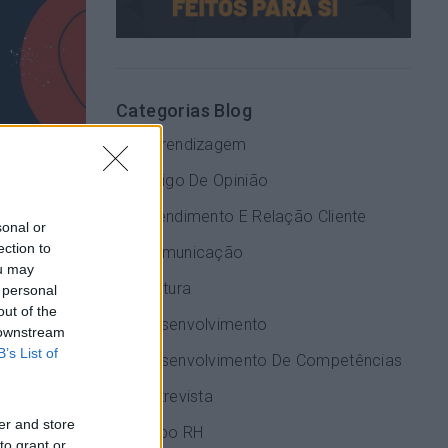
Categorias Blog
Aprendizagem
Artigo De Opinião
Atendimento E Relação Cliente
sonal or
ection to
Comunicação
ou may
Cultura
 personal
out of the
Desenvolvimento
 downstream
B’s List of
Desenvolvimento De Competências
, criámos
Entrevista
Premium
:
er and store
Expo RH
to grant or