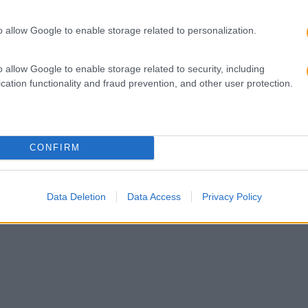
 DA EXPORH!!!! ESTE
EXPORH 2026, ESTE ANO
LEBRAMOS JUNTOS A
25ªEDIÇÃO DO MAIOR E
o allow Google to enable storage related to personalization.
ÇÃO DA EXPORH
DE RECURSOS HUMANO
PORTUGAL
o allow Google to enable storage related to security, including
cation functionality and fraud prevention, and other user protection.
CONFIRM
Data Deletion
Data Access
Privacy Policy