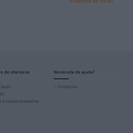
Academia de Verão
s de interesse
Necessita de ajuda?
 Cases
Contactos
zz
 a nossa newsletter