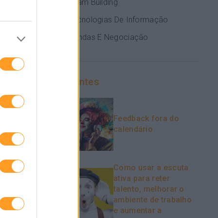
Team Building
Tecnologias De Informação
Vendas E Negociação
Recentes
Feedback fora do
calendário
Como usar a escuta
ativa para reter
talento, melhorar o
ambiente de trabalho
e aumentar a