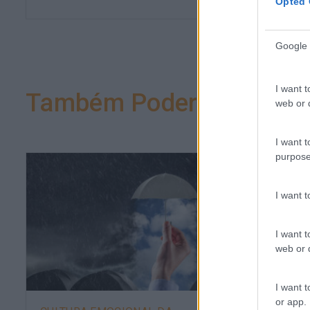
Opted 
Google 
I want t
Também Poderá Gostar
web or d
I want t
purpose
I want 
I want t
web or d
I want t
or app.