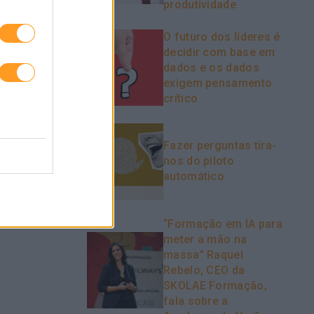
 A
EXPORH, UM ORGANISMO VIVO
produtividade
VENTO
QUE SE TRANSFORMA, EVOLUI E
S EM
SURPREENDE
O futuro dos líderes é
decidir com base em
dados e os dados
exigem pensamento
crítico
Fazer perguntas tira-
nos do piloto
automático
“Formação em IA para
meter a mão na
massa” Raquel
Rebelo, CEO da
SKOLAE Formação,
fala sobre a