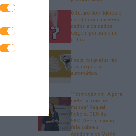
AIS SÃO
INTELIGÊNCIA ARTIFICIAL: O QUE
PODEMOS ESPERAR DOS
O futuro dos líderes é
LÍDERES
decidir com base em
dados e os dados
exigem pensamento
crítico
Fazer perguntas tira-
nos do piloto
automático
“Formação em IA para
meter a mão na
massa” Raquel
Rebelo, CEO da
SKOLAE Formação,
fala sobre a
Academia de Verão