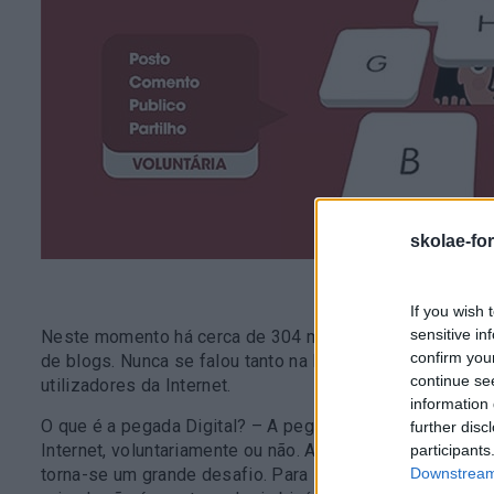
skolae-fo
If you wish 
sensitive in
Neste momento há cerca de 304 milhões de utilizadores 
confirm you
de blogs. Nunca se falou tanto na Internet. No entanto, 
continue se
utilizadores da Internet.
information 
O que é a pegada Digital? – A pegada digital é constituí
further disc
Internet, voluntariamente ou não. Associado à problemátic
participants
Downstream 
torna-se um grande desafio. Para Danah Boyd, antropólog