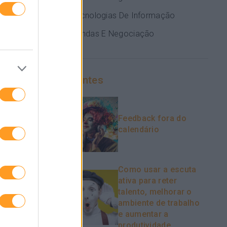
Tecnologias De Informação
Vendas E Negociação
Recentes
Feedback fora do
calendário
Como usar a escuta
ativa para reter
talento, melhorar o
ambiente de trabalho
e aumentar a
produtividade