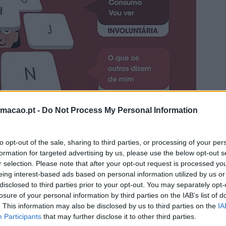
rmacao.pt -
Do Not Process My Personal Information
to opt-out of the sale, sharing to third parties, or processing of your per
formation for targeted advertising by us, please use the below opt-out s
ativos no Twitter, 1,49 mil milhões no Facebook e cerca de 
r selection. Please note that after your opt-out request is processed y
a vida privada e o anonimato nunca foram tão importantes para 
eing interest-based ads based on personal information utilized by us or
disclosed to third parties prior to your opt-out. You may separately opt-
da pelo conjunto de contribuições online deixadas por um utili
losure of your personal information by third parties on the IAB’s list of
a da identidade digital e à proteção da vida privada, a pegada
. This information may also be disclosed by us to third parties on the
IA
Participants
that may further disclose it to other third parties.
a americana reconhecida pelo seu trabalho nas redes sociais,