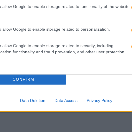
CS E BIG DATA: POR
ANALISE DE DADOS? QU
o allow Google to enable storage related to functionality of the website
OMEÇAR A CAPACITAÇÃO
AS COMPETÊNCIAS
LABORADORES
NECESSÁRIAS
o allow Google to enable storage related to personalization.
o allow Google to enable storage related to security, including
cation functionality and fraud prevention, and other user protection.
CONFIRM
Data Deletion
Data Access
Privacy Policy