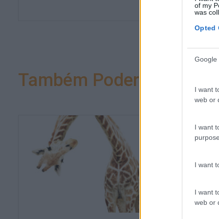
of my P
was col
Opted 
Google 
Também Poderá Gostar
I want t
web or d
I want t
purpose
I want 
I want t
web or d