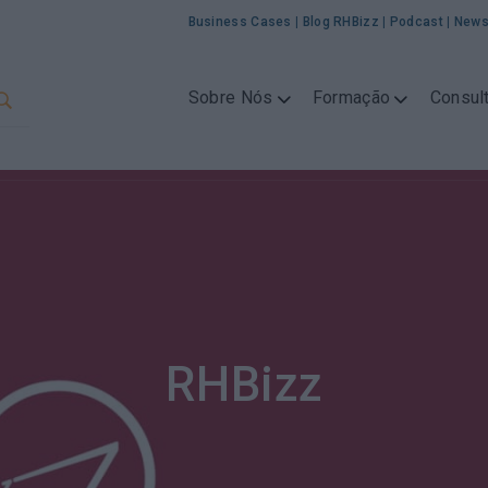
Business Cases
|
Blog RHBizz
|
Podcast
|
News
Sobre Nós
Formação
Consult
RHBizz