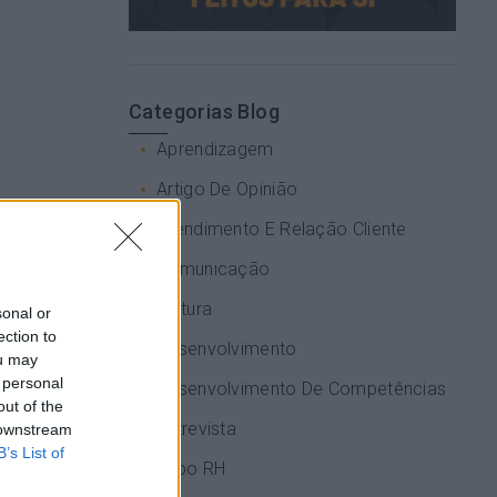
Categorias Blog
Aprendizagem
Artigo De Opinião
Atendimento E Relação Cliente
Comunicação
Cultura
sonal or
ection to
200 milhões
Desenvolvimento
ou may
os
 personal
Desenvolvimento De Competências
out of the
Entrevista
zador da
 downstream
 digital
B’s List of
Expo RH
 “a vida