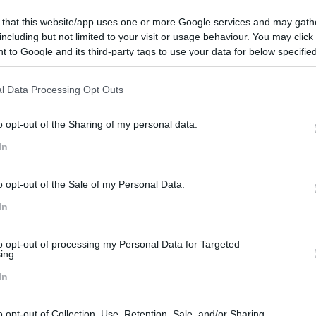
u desligar”.
 that this website/app uses one or more Google services and may gath
ra que o perceba melhor e para que adote algumas
including but not limited to your visit or usage behaviour. You may click 
 to Google and its third-party tags to use your data for below specifi
ogle consent section.
l Data Processing Opt Outs
o opt-out of the Sharing of my personal data.
In
manos
Blogs Hr
Blogs Rh
Hr Blogs
o opt-out of the Sale of my Personal Data.
Rh Blogs
In
to opt-out of processing my Personal Data for Targeted
ing.
or
Seguinte
In
:
GLOSSÁRIO, TUTORIAIS E FERRAMENTAS:
R
VINE
o opt-out of Collection, Use, Retention, Sale, and/or Sharing