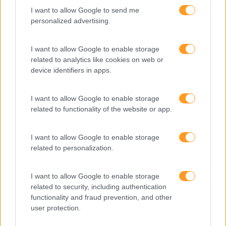
calendário
I want to allow Google to send me
personalized advertising.
Como usar a escuta
I want to allow Google to enable storage
ativa para reter talento,
related to analytics like cookies on web or
melhorar o ambiente de
device identifiers in apps.
trabalho e aumentar a
produtividade
I want to allow Google to enable storage
related to functionality of the website or app.
O futuro dos líderes é
decidir com base em
dados e os dados
I want to allow Google to enable storage
exigem pensamento
related to personalization.
crítico
I want to allow Google to enable storage
related to security, including authentication
Fazer perguntas tira-nos
functionality and fraud prevention, and other
do piloto automático
user protection.