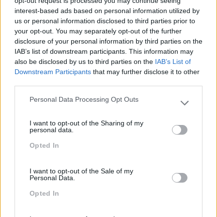
opt-out request is processed you may continue seeing
interest-based ads based on personal information utilized by
Cultura
us or personal information disclosed to third parties prior to
your opt-out. You may separately opt-out of the further
Desenvolvimento
disclosure of your personal information by third parties on the
Desenvolvimento De Competências
IAB’s list of downstream participants. This information may
also be disclosed by us to third parties on the
IAB’s List of
Entrevista
Downstream Participants
that may further disclose it to other
third parties.
Expo RH
Personal Data Processing Opt Outs
IA
Please note that this website/app uses one or more Google
services and may gather and store information including but
Inglês
I want to opt-out of the Sharing of my
not limited to your visit or usage behaviour. You may click to
personal data.
Interculturalidade
grant or deny consent to Google and its third-party tags to
Opted In
use your data for below specified purposes in below Google
Keep In Mind
consent section.
I want to opt-out of the Sale of my
Liderança
Personal Data.
Mudança
Opted In
Perspetivas