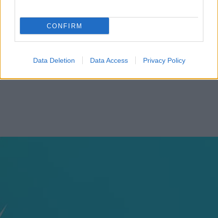
“Formação em IA para
CONFIRM
meter a mão na massa”
Raquel Rebelo, CEO da
SKOLAE Formação, fala
Data Deletion
Data Access
Privacy Policy
sobre a Academia de
Verão