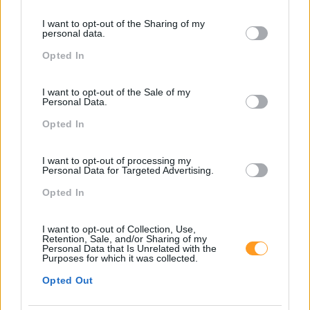
Pesquisa
services and may gather and store information including but
I want to opt-out of the Sharing of my
not limited to your visit or usage behaviour. You may click to
personal data.
grant or deny consent to Google and its third-party tags to
Opted In
use your data for below specified purposes in below Google
consent section.
I want to opt-out of the Sale of my
Personal Data.
Opted In
I want to opt-out of processing my
Personal Data for Targeted Advertising.
Opted In
Categorias Blog
I want to opt-out of Collection, Use,
Aprendizagem
Retention, Sale, and/or Sharing of my
Personal Data that Is Unrelated with the
Purposes for which it was collected.
Artigo De Opinião
Opted Out
Atendimento E Relação Cliente