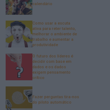
calendário
Como usar a escuta
ativa para reter talento,
melhorar o ambiente de
trabalho e aumentar a
produtividade
O futuro dos líderes é
decidir com base em
dados e os dados
exigem pensamento
crítico
Fazer perguntas tira-nos
do piloto automático