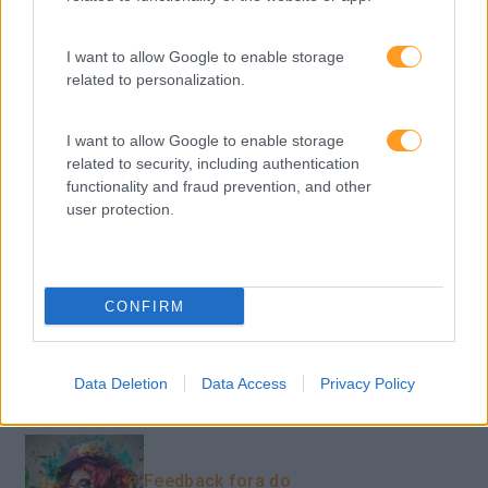
Pessoas
I want to allow Google to enable storage
PORTO RH MEETING
related to personalization.
Recursos Humanos
Sem Categoria
I want to allow Google to enable storage
related to security, including authentication
Sustentabilidade
functionality and fraud prevention, and other
user protection.
Team Building
Tecnologias De Informação
Vendas E Negociação
CONFIRM
Data Deletion
Data Access
Privacy Policy
Recentes
Feedback fora do