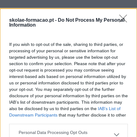
skolae-formacao.pt -
Do Not Process My Personal
Também Poderá Gostar
Information
If you wish to opt-out of the sale, sharing to third parties, or
processing of your personal or sensitive information for
targeted advertising by us, please use the below opt-out
section to confirm your selection. Please note that after your
opt-out request is processed you may continue seeing
interest-based ads based on personal information utilized by
us or personal information disclosed to third parties prior to
your opt-out. You may separately opt-out of the further
disclosure of your personal information by third parties on the
IAB’s list of downstream participants. This information may
Cultura Emocional Da
Fazer Viver Os Valores Da
also be disclosed by us to third parties on the
IAB’s List of
Empresa E A Relação
Organização Em Todas
Downstream Participants
that may further disclose it to other
Com A Saúde Mental E A
As Gerações
third parties.
Produtividade
Personal Data Processing Opt Outs
Please note that this website/app uses one or more Google