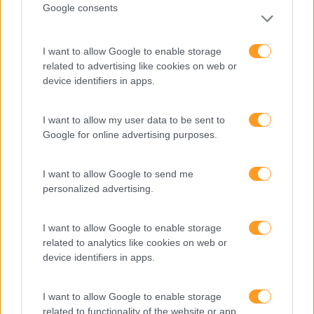
Comunicação
Google consents
Cultura
Desenvolvimento
I want to allow Google to enable storage
related to advertising like cookies on web or
Desenvolvimento De Competências
device identifiers in apps.
Entrevista
I want to allow my user data to be sent to
Expo RH
Google for online advertising purposes.
IA
I want to allow Google to send me
Inglês
personalized advertising.
Interculturalidade
Keep In Mind
I want to allow Google to enable storage
related to analytics like cookies on web or
Liderança
device identifiers in apps.
Mudança
I want to allow Google to enable storage
Perspetivas
related to functionality of the website or app.