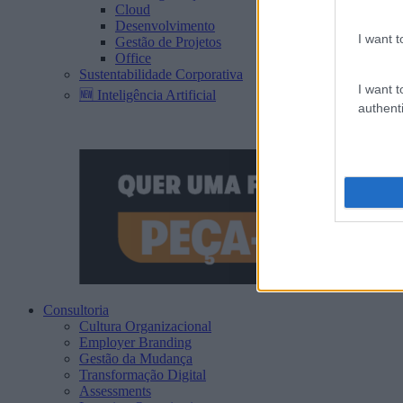
Cloud
Desenvolvimento
I want t
Gestão de Projetos
Office
Sustentabilidade Corporativa
I want t
🆕 Inteligência Artificial
authenti
Consultoria
Cultura Organizacional
Employer Branding
Gestão da Mudança
Transformação Digital
Assessments