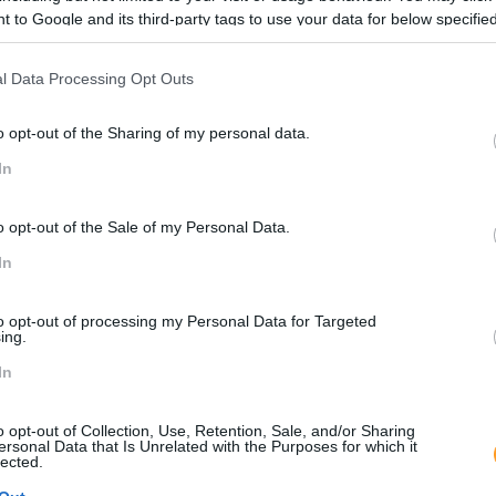
 to Google and its third-party tags to use your data for below specifi
ogle consent section.
l Data Processing Opt Outs
ça e Fortalecer Colaboração
à Mudança
 de Pertença
o opt-out of the Sharing of my personal data.
In
o opt-out of the Sale of my Personal Data.
In
to opt-out of processing my Personal Data for Targeted
ing.
In
o opt-out of Collection, Use, Retention, Sale, and/or Sharing
ersonal Data that Is Unrelated with the Purposes for which it
lected.