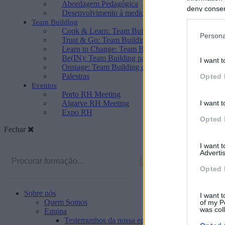
Abordagem Pedagógica
deny consent
Desenvolvimento à medida
in below Go
Team Building
Cook & Learn: Team Building de Cozinha
Persona
Trust & Go: Team Building para Construir Confian
Learn to Change: Team Building para a Abertura 
Be(IN): Team Building para Desenvolver o Sentido
I want t
Onstage: Team Building com Teatro
Palestras
Opted 
Eventos
Porto RH Meeting
Algarve RH Meeting
I want t
Expo RH
Opted 
Fechar
I want 
Advertis
Opted 
Sobre nós
I want t
Quem Somos
of my P
was col
Equipa
Testemunhos da nossa equipa