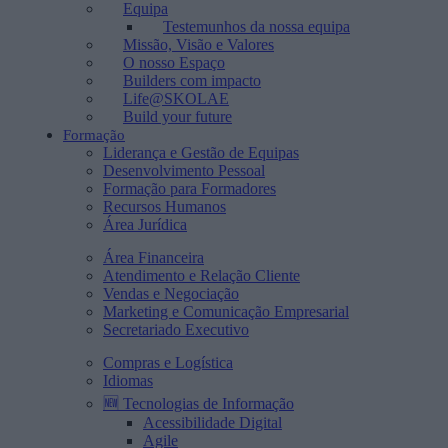
Equipa
Testemunhos da nossa equipa
Missão, Visão e Valores
O nosso Espaço
Builders com impacto
Life@SKOLAE
Build your future
Formação
Liderança e Gestão de Equipas
Desenvolvimento Pessoal
Formação para Formadores
Recursos Humanos
Área Jurídica
Área Financeira
Atendimento e Relação Cliente
Vendas e Negociação
Marketing e Comunicação Empresarial
Secretariado Executivo
Compras e Logística
Idiomas
🆕 Tecnologias de Informação
Acessibilidade Digital
Agile