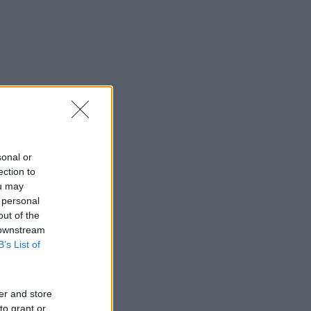
sonal or
ection to
ou may
 personal
out of the
 downstream
B’s List of
er and store
to grant or