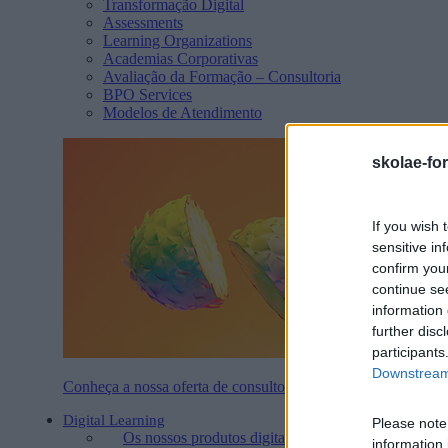
Transformação Digital
Assessments
Learning Organizations
Academias Corporativas
Avaliação da Formação – Consultoria
BPO Services
Modelos de Atendimento
skolae-fo
If you wish 
sensitive in
confirm you
continue se
information 
further disc
participants
Downstream 
Conheça a nossa oferta de consultoria
Digital Learning
Please note
Os nossos produtos digitais
information 