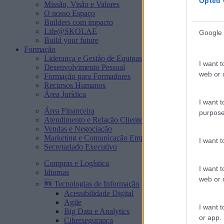
Opted 
Missão, Visão e Valores
O nosso Espaço
Builders com impacto
Life@SKOLAE
Google 
Build your future
Formação
Liderança e Gestão de Equipas
I want t
Desenvolvimento Pessoal
web or d
Formação para Formadores
Recursos Humanos
Área Jurídica
I want t
Área Financeira
purpose
Atendimento e Relação Cliente
Vendas e Negociação
Marketing e Comunicação Empresarial
I want 
Secretariado Executivo
Compras e Logística
I want t
Idiomas
web or d
🆕 Tecnologias de Informação
Acessibilidade Digital
Agile
I want t
Big Data e Analytics
or app.
Cibersegurança