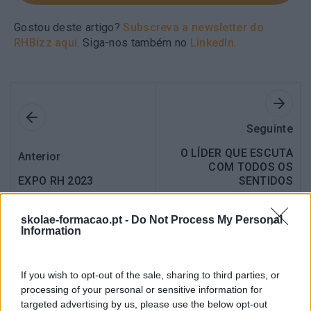
Gostou deste artigo?
Subscreva a newsletter do
RHBizz aqui
. Siga-nos também no
LinkedIn
.
Seguinte
O LÍDER QUE ESCUTA
Anterior
COM TODOS OS
EXPO RH 2023
SENTIDOS
skolae-formacao.pt -
Do Not Process My Personal
Information
Também Poderá Gostar
If you wish to opt-out of the sale, sharing to third parties, or
processing of your personal or sensitive information for
targeted advertising by us, please use the below opt-out