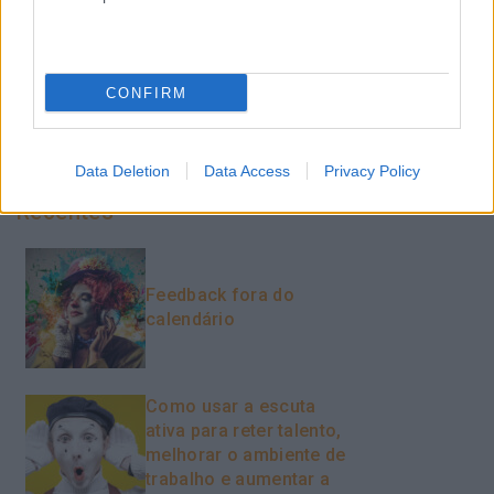
Team Building
Tecnologias De Informação
CONFIRM
Vendas E Negociação
Data Deletion
Data Access
Privacy Policy
Recentes
Feedback fora do
calendário
Como usar a escuta
ativa para reter talento,
melhorar o ambiente de
trabalho e aumentar a