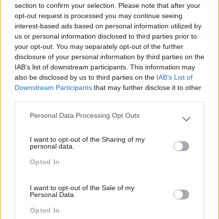
section to confirm your selection. Please note that after your
opt-out request is processed you may continue seeing
interest-based ads based on personal information utilized by
us or personal information disclosed to third parties prior to
your opt-out. You may separately opt-out of the further
disclosure of your personal information by third parties on the
IAB’s list of downstream participants. This information may
also be disclosed by us to third parties on the
IAB’s List of
Downstream Participants
that may further disclose it to other
Feedback Fora Do
Escuta Ativa: O Segredo
third parties.
Calendário
Das Duas Orelhas
Personal Data Processing Opt Outs
Please note that this website/app uses one or more Google
services and may gather and store information including but
Pesquisa
I want to opt-out of the Sharing of my
not limited to your visit or usage behaviour. You may click to
personal data.
grant or deny consent to Google and its third-party tags to
Opted In
use your data for below specified purposes in below Google
consent section.
I want to opt-out of the Sale of my
Personal Data.
Opted In