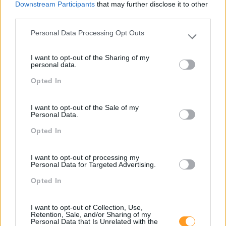
Também Poderá Gostar
Downstream Participants
that may further disclose it to other
third parties.
Personal Data Processing Opt Outs
Please note that this website/app uses one or more Google
services and may gather and store information including but
I want to opt-out of the Sharing of my
not limited to your visit or usage behaviour. You may click to
personal data.
grant or deny consent to Google and its third-party tags to
Opted In
use your data for below specified purposes in below Google
consent section.
I want to opt-out of the Sale of my
Personal Data.
Opted In
IA O Acelerador Da
Feedback Estruturado Ou
Produtividade
Espontâneo? Como Dar
I want to opt-out of processing my
Feedback
Personal Data for Targeted Advertising.
Opted In
Pesquisa
I want to opt-out of Collection, Use,
Retention, Sale, and/or Sharing of my
Personal Data that Is Unrelated with the