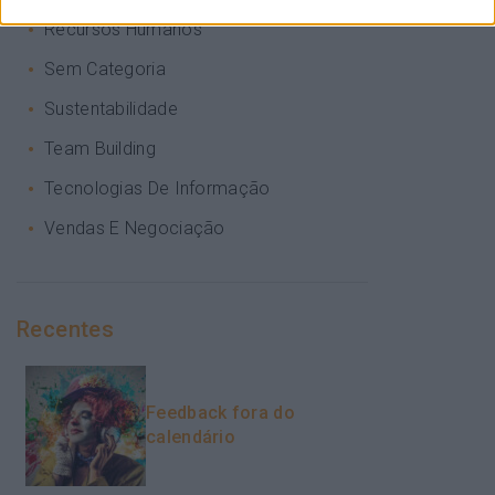
Recursos Humanos
Sem Categoria
Sustentabilidade
Team Building
Tecnologias De Informação
Vendas E Negociação
Recentes
Feedback fora do
calendário