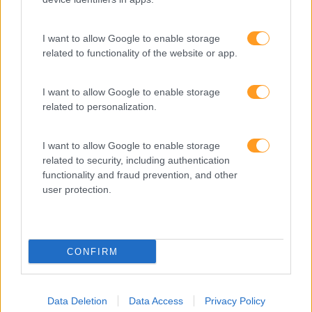
Desenvolvimento
Desenvolvimento De Competências
I want to allow Google to enable storage
related to functionality of the website or app.
Entrevista
Expo RH
I want to allow Google to enable storage
IA
related to personalization.
Inglês
I want to allow Google to enable storage
Interculturalidade
related to security, including authentication
functionality and fraud prevention, and other
Keep In Mind
user protection.
Liderança
Mudança
CONFIRM
Perspetivas
Pessoas
Data Deletion
Data Access
Privacy Policy
PORTO RH MEETING