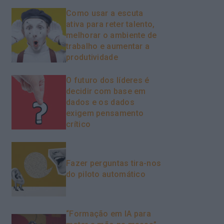
Como usar a escuta
ativa para reter talento,
melhorar o ambiente de
trabalho e aumentar a
produtividade
O futuro dos líderes é
decidir com base em
dados e os dados
exigem pensamento
crítico
Fazer perguntas tira-nos
do piloto automático
“Formação em IA para