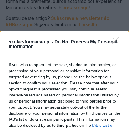
forma mais premente, outros acabarão por experienciar
também estes desafios. É
preciso agir
!
Gostou deste artigo?
Subscreva a newsletter do
RHBizz aqui
. Siga-nos também no
LinkedIn
.
skolae-formacao.pt -
Do Not Process My Personal
Information
Anterior
If you wish to opt-out of the sale, sharing to third parties, or
Seguinte
AS MUDANÇAS AO
processing of your personal or sensitive information for
NÍVEL LABORAL: O QUE
TRABALHO POR
targeted advertising by us, please use the below opt-out
ESPERAR E COMO SE
TURNOS: QUE IMPACTO
section to confirm your selection. Please note that after your
VÃO APLICAR AS
TEM NA SAÚDE E NO
opt-out request is processed you may continue seeing
ALTERAÇÕES DA
DESEMPENHO DOS
interest-based ads based on personal information utilized by
LEGISLAÇÃO LABORAL
OPERADORES?
us or personal information disclosed to third parties prior to
your opt-out. You may separately opt-out of the further
disclosure of your personal information by third parties on the
IAB’s list of downstream participants. This information may
also be disclosed by us to third parties on the
IAB’s List of